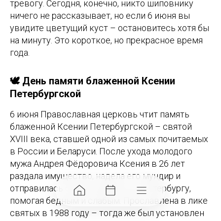
тревогу. Сегодня, конечно, никто шиповнику
ничего не рассказывает, но если 6 июня вы
увидите цветущий куст – остановитесь хотя бы
на минуту. Это короткое, но прекрасное время
года.
🕊️ День памяти блаженной Ксении
Петербургской
6 июня Православная церковь чтит память
блаженной Ксении Петербургской – святой
XVIII века, ставшей одной из самых почитаемых
в России и Беларуси. После ухода молодого
мужа Андрея Фёдоровича Ксения в 26 лет
раздала имущество, надела его мундир и
отправилась странствовать по Петербургу,
помогая бедным и слабым. Прославлена в лике
святых в 1988 году – тогда же был установлен