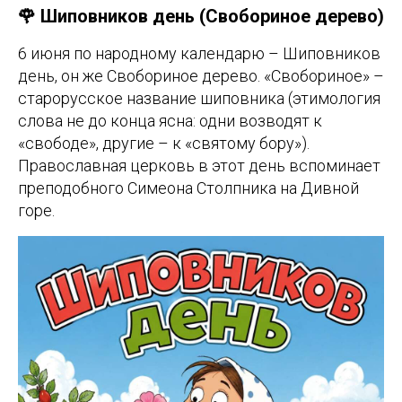
🌹 Шиповников день (Свобориное дерево)
6 июня по народному календарю – Шиповников
день, он же Свобориное дерево. «Свобориное» –
старорусское название шиповника (этимология
слова не до конца ясна: одни возводят к
«свободе», другие – к «святому бору»).
Православная церковь в этот день вспоминает
преподобного Симеона Столпника на Дивной
горе.