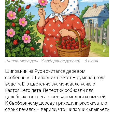
Шиповников день (Свобориное дерево) – 6 июня
Шиповник на Руси считался деревом
особенным: «Шиповник цветёт – румянец года
ведёт». Его цветение знаменовало начало
настоящего лета. Лепестки собирали для
целебных настоев, варенья и медовых смесей.
К Свобориному дереву приходили рассказать о
своих печалях – верили, что шиповник «выпьет»