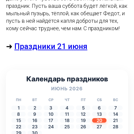
праздник. Пусть ваша суббота будет лёгкой, как
мыльный пузырь, тёплой, как обещает Федот, и
пусть в ней найдётся капля доброты для тех,
кому сейчас труднее, чем нам. С праздником!
➜
Праздники 21 июня
Календарь праздников
ИЮНЬ 2026
ПН
ВТ
СР
ЧТ
ПТ
СБ
ВС
1
2
3
4
5
6
7
8
9
10
11
12
13
14
15
16
17
18
19
20
21
22
23
24
25
26
27
28
29
30