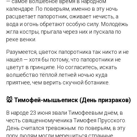
— самое волшебное время в народном
календаре. По поверьям, именно в эту ночь
расцветает папоротник, оживает нечисть, а
вода и огонь обретают особую силу. Молодёжь
жгла костры, прыгала через них и пускала по
реке венки.
Разумеется, цветок папоротника так никто и не
нашёл — хотя бы потому, что папоротники не
цветут в принципе. Но согласитесь, искать
волшебство тёплой летней ночью куда
приятнее, чем верить скучной ботанике.
🐭 Тимофей-мышьеписк (День призраков)
В народе 23 июня звали Тимофеевым днём, в
честь священномученика Тимофея Прусского.
День считался тревожным: по поверьям, в эту
пору людям могли мерещиться странные