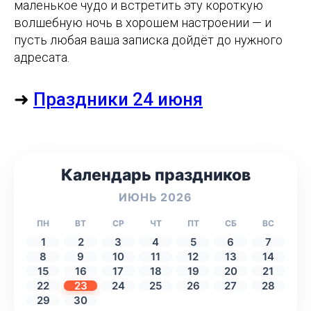
маленькое чудо и встретить эту короткую
волшебную ночь в хорошем настроении — и
пусть любая ваша записка дойдёт до нужного
адресата.
➜
Праздники 24 июня
Календарь праздников
ИЮНЬ 2026
ПН
ВТ
СР
ЧТ
ПТ
СБ
ВС
1
2
3
4
5
6
7
8
9
10
11
12
13
14
15
16
17
18
19
20
21
22
23
24
25
26
27
28
29
30