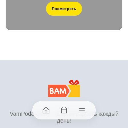
Посмотреть
VamPodarok.by – Дарим радость каждый
день!