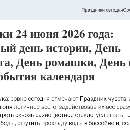
Праздники сегодня
Со
ки 24 июня 2026 года:
ый день истории, День
та, День ромашки, День 
события календаря
а: ровно сегодня отмечают Праздник чувств, а
июня логичнее всего, задействовав их все сраз
треть сквозь разноцветное стекло, услышать 
еды, ощутить прохладу воды в бассейне и, есл