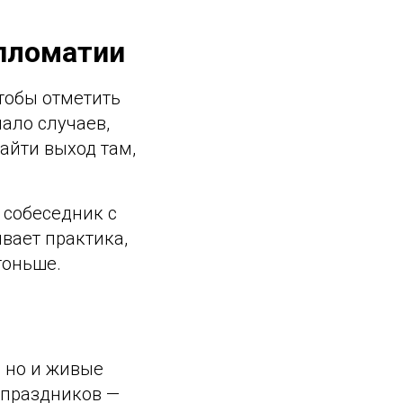
пломатии
чтобы отметить
ало случаев,
айти выход там,
ы собеседник с
вает практика,
тоньше.
, но и живые
 праздников —