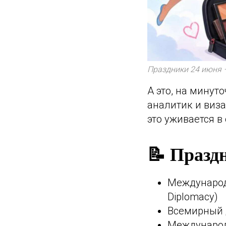
Праздники 24 июня 
А это, на минут
аналитик и виза
это уживается в
📝 Празд
Международн
Diplomacy)
Всемирный д
Международн