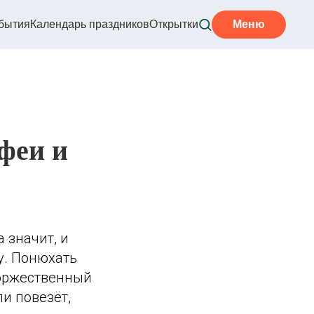
бытия
Календарь праздников
Открытки
Меню
феи и
 значит, и
у. Понюхать
торжественный
и повезёт,