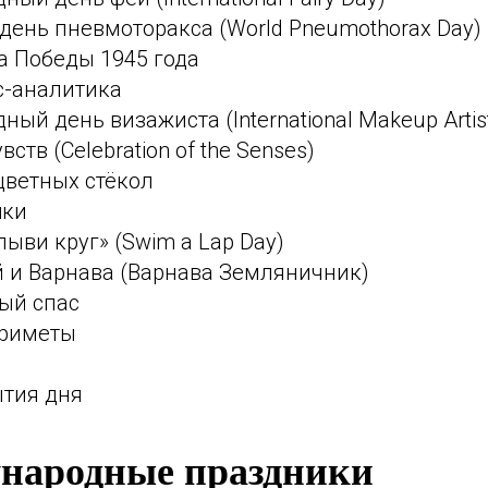
ень пневмоторакса (World Pneumothorax Day)
а Победы 1945 года
с-аналитика
ый день визажиста (International Makeup Artis
ств (Celebration of the Senses)
цветных стёкол
шки
ыви круг» (Swim a Lap Day)
 и Варнава (Варнава Земляничник)
ый спас
приметы
ытия дня
народные праздники