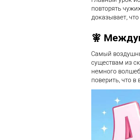
повторять чужих
доказывает, что
🧚 Между
Самый воздушны
существам из ск
немного волшебс
поверить, что в 