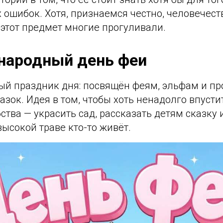
 ошибок. Хотя, признаемся честно, человечест
 этот предмет многие прогуливали.
народный день феи
й праздник дня: посвящён феям, эльфам и п
азок. Идея в том, чтобы хоть ненадолго впусти
тва — украсить сад, рассказать детям сказку 
высокой траве кто-то живёт.