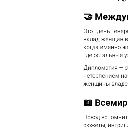
🤝 Между
Этот день Генер
вклад женщин в
когда именно же
где остальные у
Дипломатия — эт
нетерпением нач
женщины владеют
📖 Всемир
Повод вспомнить
сюжеты, интриги