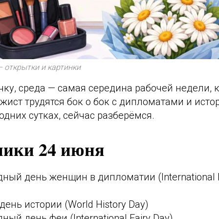
– открытки и картинки
очку, среда — самая середина рабочей недели, 
жист трудятся бок о бок с дипломатами и исто
 одних сутках, сейчас разберёмся.
ники 24 июня
ый день женщин в дипломатии (International 
ень истории (World History Day)
ый день феи (International Fairy Day)