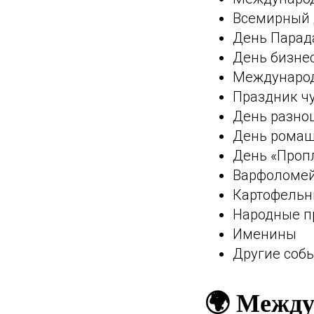
Всемирный д
День Парад
День бизне
Международн
Праздник чув
День разно
День рома
День «Пропл
Варфоломей
Картофельн
Народные 
Именины
Другие соб
🌍 Между