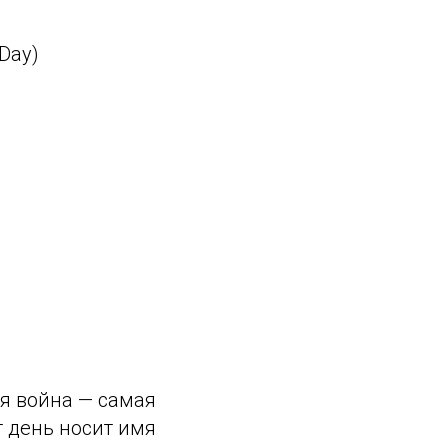
Day)
ая война — самая
т день носит имя