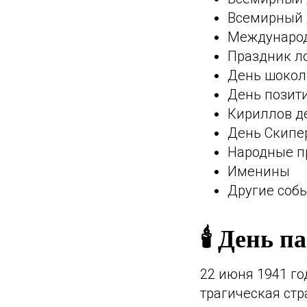
Всемирный д
Международн
Праздник л
День шокола
День позити
Кириллов д
День Скипе
Народные 
Именины
Другие соб
🕯️ День 
22 июня 1941 го
трагическая стр