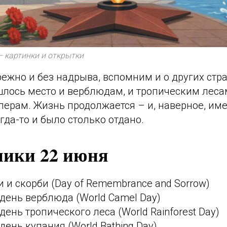
– картинки и открытки
режно и без надрыва, вспомним и о других стра
шлось место и верблюдам, и тропическим леса
ерам. Жизнь продолжается – и, наверное, име
да-то и было столько отдано.
ники 22 июня
 и скорби (Day of Remembrance and Sorrow)
день верблюда (World Camel Day)
ень тропического леса (World Rainforest Day)
ень купания (World Bathing Day)