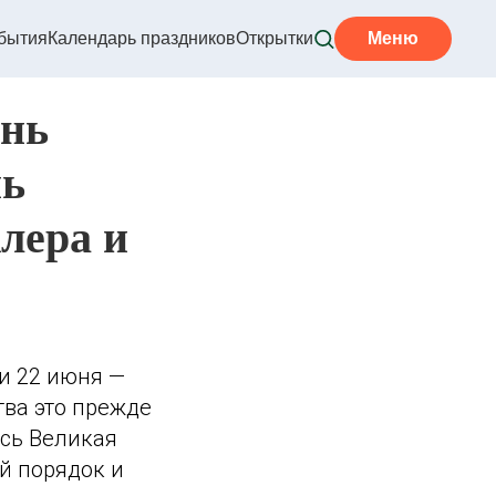
бытия
Календарь праздников
Открытки
Меню
ень
нь
лера и
 и 22 июня —
тва это прежде
ась Великая
й порядок и