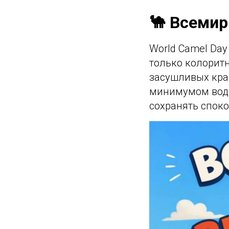
🐪 Всеми
World Camel Day
только колоритн
засушливых края
минимумом воды
сохранять споко