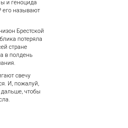
ны и геноцида
Р его называют
низон Брестской
ублика потеряла
сей стране
а в полдень
чания.
игают свечу
я. И, пожалуй,
 дальше, чтобы
сла.