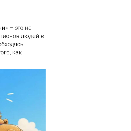
и» – это не
ллионов людей в
обходясь
го, как