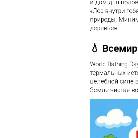
и дом для полов
«Лес внутри теб
природы. Миним
деревьев.
💧 Всемир
World Bathing D
термальных исто
целебной силе в
Земле чистая во