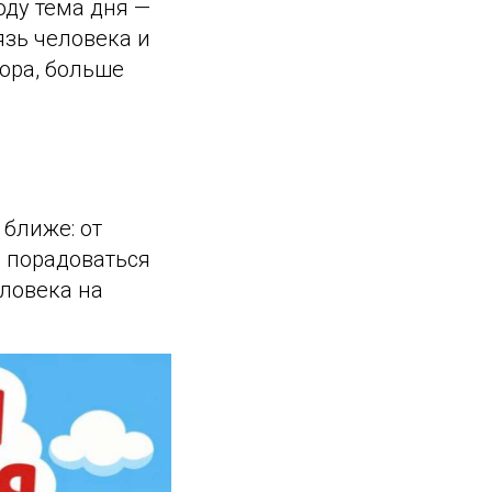
оду тема дня —
язь человека и
ора, больше
 ближе: от
и порадоваться
еловека на