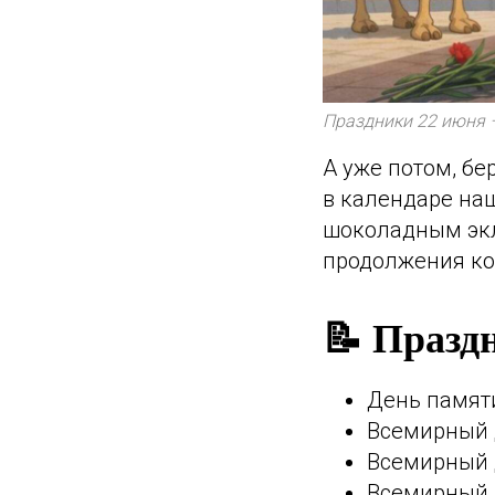
Праздники 22 июня 
А уже потом, бе
в календаре на
шоколадным экл
продолжения ког
📝 Празд
День памяти
Всемирный 
Всемирный д
Всемирный д