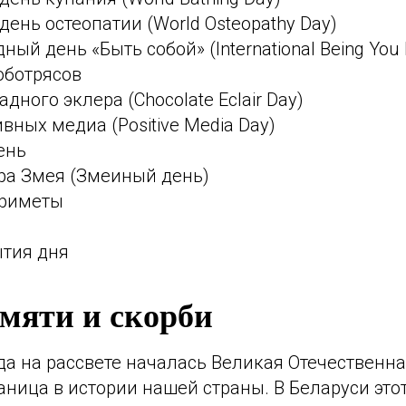
ень остеопатии (World Osteopathy Day)
ый день «Быть собой» (International Being You 
оботрясов
дного эклера (Chocolate Eclair Day)
вных медиа (Positive Media Day)
ень
ра Змея (Змеиный день)
приметы
ытия дня
памяти и скорби
да на рассвете началась Великая Отечественн
аница в истории нашей страны. В Беларуси это