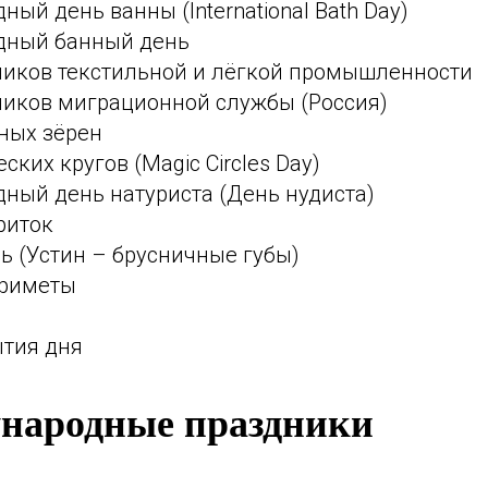
ый день ванны (International Bath Day)
ный банный день
ников текстильной и лёгкой промышленности
ников миграционной службы (Россия)
ных зёрен
ских кругов (Magic Circles Day)
ный день натуриста (День нудиста)
риток
ь (Устин – брусничные губы)
приметы
ытия дня
народные праздники