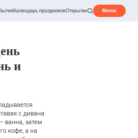
бытия
Календарь праздников
Открытки
Меню
День
нь и
кладывается
тавая с дивана.
– ванна, затем
о кофе, а на