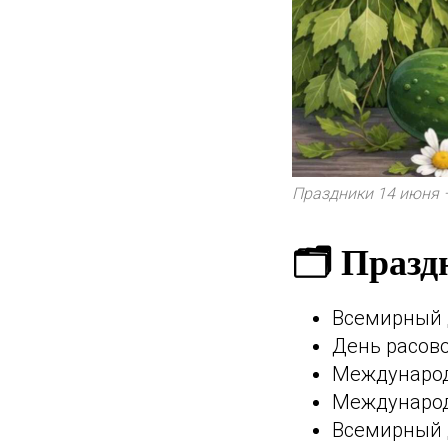
Праздники 14 июня 
🗂️ Праз
Всемирный д
День расово
Международн
Международн
Всемирный д