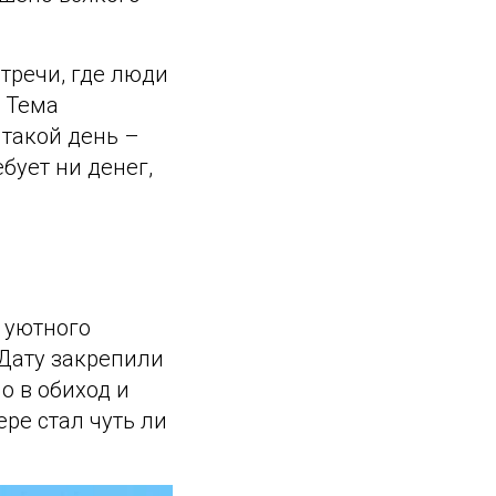
стречи, где люди
. Тема
 такой день –
бует ни денег,
о уютного
 Дату закрепили
о в обиход и
ере стал чуть ли