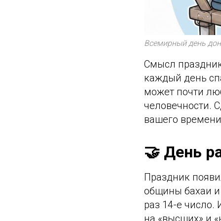
Всемирный день дон
Смысл праздника
каждый день спа
может почти люб
человечности. С
вашего времени 
🤝 День р
Праздник появи
общины бахаи и 
раз 14-е число.
на «высших» и 