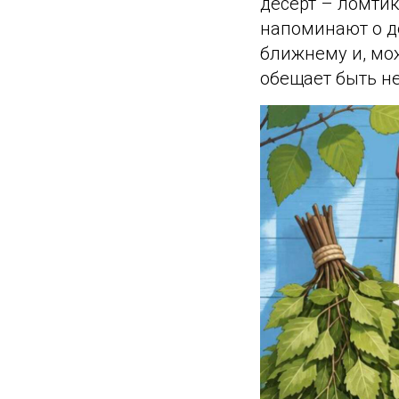
десерт – ломтик
напоминают о де
ближнему и, мож
обещает быть 