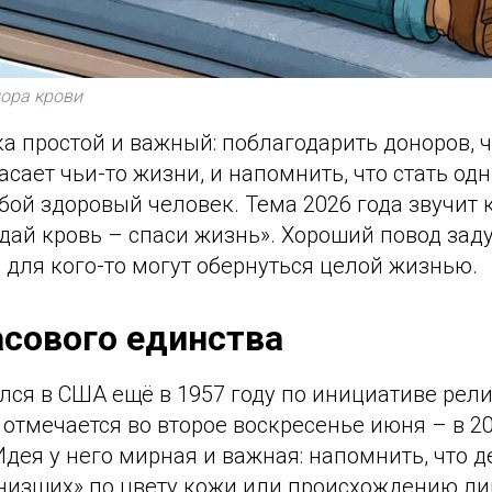
ора крови
 простой и важный: поблагодарить доноров, ч
сает чьи-то жизни, и напомнить, что стать од
ой здоровый человек. Тема 2026 года звучит 
дай кровь – спаси жизнь». Хороший повод зад
для кого-то могут обернуться целой жизнью.
асового единства
лся в США ещё в 1957 году по инициативе рел
отмечается во второе воскресенье июня – в 20
 Идея у него мирная и важная: напомнить, что
«низших» по цвету кожи или происхождению ли