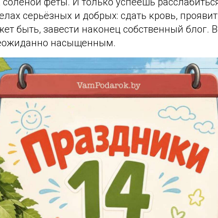
 солёной феты. И только успеешь расслабиться
лах серьёзных и добрых: сдать кровь, прояви
ет быть, завести наконец собственный блог. 
неожиданно насыщенным.