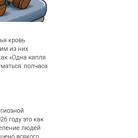
ья кровь
ним из них
как «Одна капля
уматься: полчаса
игиозной
26 году это как
 деление людей
шено всякого