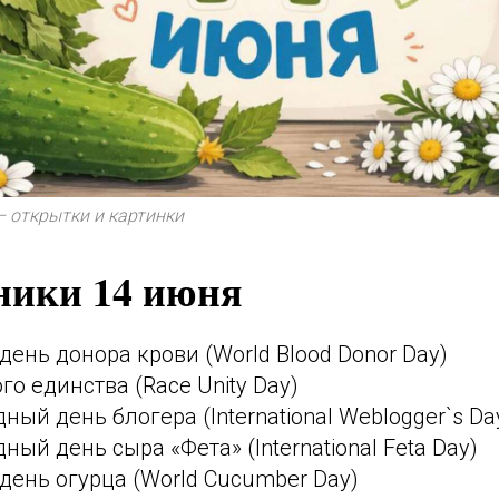
– открытки и картинки
дники 14 июня
ень донора крови (World Blood Donor Day)
го единства (Race Unity Day)
ый день блогера (International Weblogger`s Da
ый день сыра «Фета» (International Feta Day)
ень огурца (World Cucumber Day)