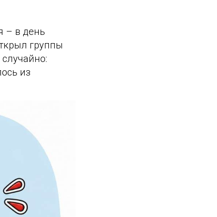
я – в день
открыл группы
 случайно:
ось из