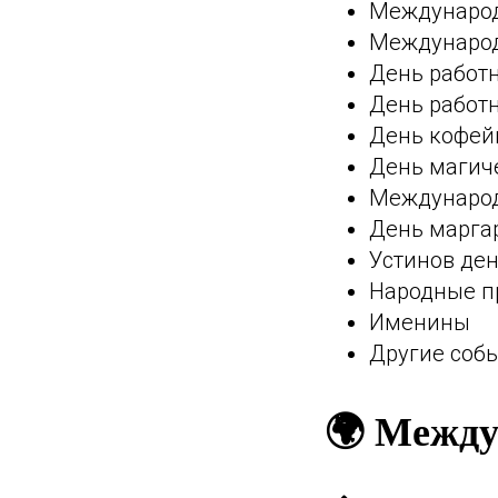
Международн
Международ
День работ
День работ
День кофей
День магиче
Международ
День марга
Устинов ден
Народные 
Именины
Другие соб
🌍 Между