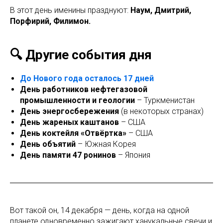
В этот день именины празднуют:
Наум, Дмитрий,
Порфирий, Филимон.
🔍 Другие события дня
До Нового года осталось 17 дней
День работников нефтегазовой
промышленности и геологии
– Туркменистан
День энергосбережения
(в некоторых странах)
День жареных каштанов
– США
День коктейля «Отвёртка»
– США
День объятий
– Южная Корея
День памяти 47 ронинов
– Япония
Вот такой он, 14 декабря — день, когда на одной
планете одновременно зажигают ханукальные свечи и