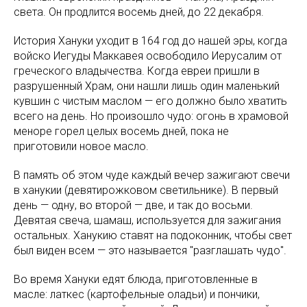
света. Он продлится восемь дней, до 22 декабря.
История Хануки уходит в 164 год до нашей эры, когда
войско Иегуды Маккавея освободило Иерусалим от
греческого владычества. Когда евреи пришли в
разрушенный Храм, они нашли лишь один маленький
кувшин с чистым маслом — его должно было хватить
всего на день. Но произошло чудо: огонь в храмовой
меноре горел целых восемь дней, пока не
приготовили новое масло.
В память об этом чуде каждый вечер зажигают свечи
в ханукии (девятирожковом светильнике). В первый
день — одну, во второй — две, и так до восьми.
Девятая свеча, шамаш, используется для зажигания
остальных. Ханукию ставят на подоконник, чтобы свет
был виден всем — это называется "разглашать чудо".
Во время Хануки едят блюда, приготовленные в
масле: латкес (картофельные оладьи) и пончики,