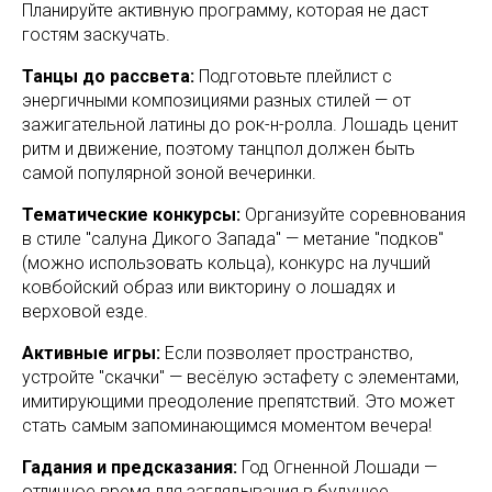
Планируйте активную программу, которая не даст
гостям заскучать.
Танцы до рассвета:
Подготовьте плейлист с
энергичными композициями разных стилей — от
зажигательной латины до рок-н-ролла. Лошадь ценит
ритм и движение, поэтому танцпол должен быть
самой популярной зоной вечеринки.
Тематические конкурсы:
Организуйте соревнования
в стиле "салуна Дикого Запада" — метание "подков"
(можно использовать кольца), конкурс на лучший
ковбойский образ или викторину о лошадях и
верховой езде.
Активные игры:
Если позволяет пространство,
устройте "скачки" — весёлую эстафету с элементами,
имитирующими преодоление препятствий. Это может
стать самым запоминающимся моментом вечера!
Гадания и предсказания:
Год Огненной Лошади —
отличное время для заглядывания в будущее.