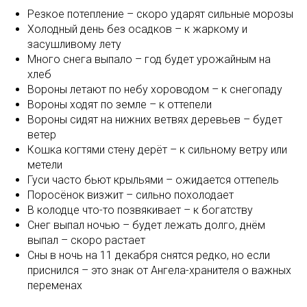
Резкое потепление – скоро ударят сильные морозы
Холодный день без осадков – к жаркому и
засушливому лету
Много снега выпало – год будет урожайным на
хлеб
Вороны летают по небу хороводом – к снегопаду
Вороны ходят по земле – к оттепели
Вороны сидят на нижних ветвях деревьев – будет
ветер
Кошка когтями стену дерёт – к сильному ветру или
метели
Гуси часто бьют крыльями – ожидается оттепель
Поросёнок визжит – сильно похолодает
В колодце что-то позвякивает – к богатству
Снег выпал ночью – будет лежать долго, днём
выпал – скоро растает
Сны в ночь на 11 декабря снятся редко, но если
приснился – это знак от Ангела-хранителя о важных
переменах