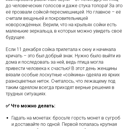
до человеческих голосов и даже стука топора! За это
её прозвали сойкой-пересмешницей. Но главное – её
считали вещуньей и покровительницей
новорождённых. Верили, что на крыльях сойки есть
маленькие зеркальца, в которых можно увидеть своё
будущее.
Если 11 декабря сойка прилетала к окну и начинала
кричать – это был добрый знак. Нужно было выйти из
дома и последовать за ней, ведь птица могла
привести человека к счастью! В этот день женщины
вязали особые лоскутные «сойкины» одеяла из ярких
разноцветных ниток. Считалось, что лежащему под
таким одеялом всегда приходят верные решения в
трудных ситуациях.
✅ Что можно делать:
Гадать на монетах: бросьте горсть монет в сугроб
и доставайте по одной. Первой попалась крупная