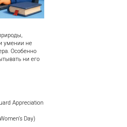
природы,
и умении не
ера. Особенно
ытывать ни его
ard Appreciation
Women’s Day)