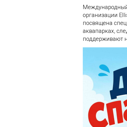
Международный 
организации Ell
посвящена специ
аквапарках, сл
поддерживают н