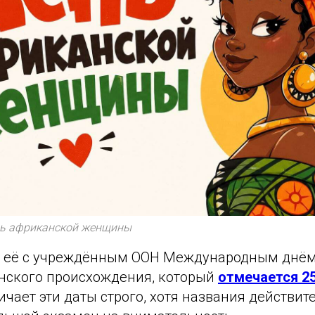
ь африканской женщины
ь её с учреждённым ООН Международным днё
нского происхождения, который
отмечается 2
чает эти даты строго, хотя названия действит