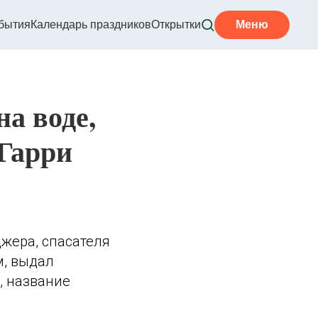
бытия
Календарь праздников
Открытки
Меню
а воде,
 Гарри
жера, спасателя
м, выдал
, название