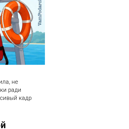
ила, не
йки ради
асивый кадр
ой