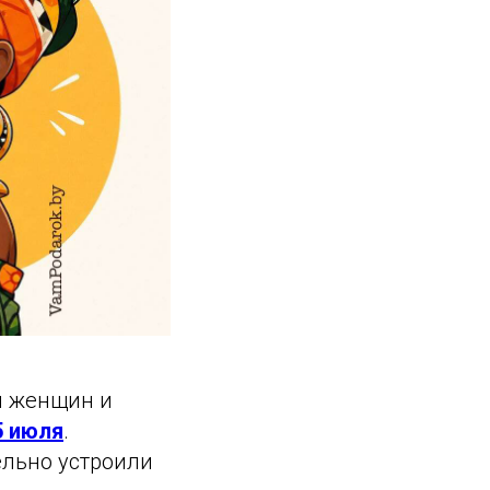
м женщин и
5 июля
.
ельно устроили