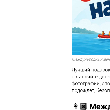
Международный день
Лучший подарок 
оставляйте дете
фотографии, сп
подождёт, безоп
👩🏿 Меж