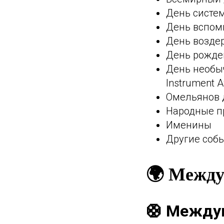
День систем
День вспом
День возде
День рождени
День необы
Instrument 
Омельянов 
Народные 
Именины
Другие соб
🌍 Между
🛟 Междун