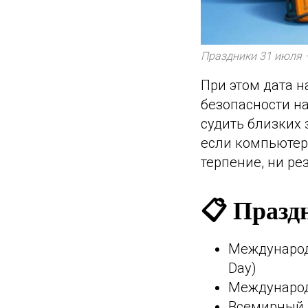
Праздники 31 июля 
При этом дата н
безопасности на
судить близких
если компьютер
терпение, ни ре
📋 Празд
Международн
Day)
Международ
Всемирный д