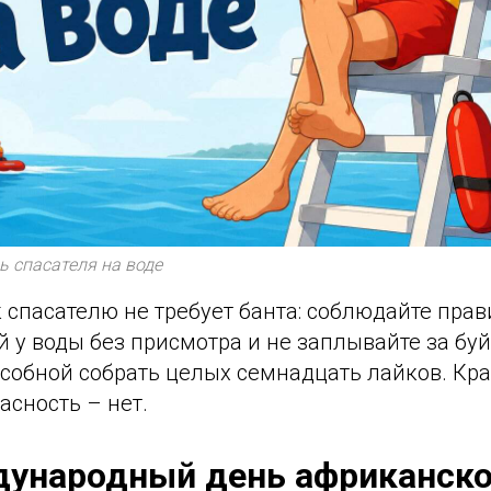
 спасателя на воде
спасателю не требует банта: соблюдайте прав
й у воды без присмотра и не заплывайте за бу
особной собрать целых семнадцать лайков. Кр
асность – нет.
дународный день африканск