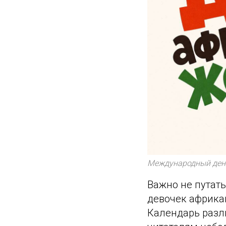
Международный ден
Важно не путат
девочек африка
Календарь разли