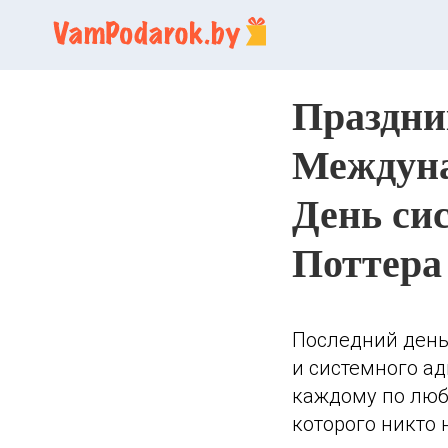
Праздник
Междуна
День си
Поттера
Последний день 
и системного а
каждому по люб
которого никто 