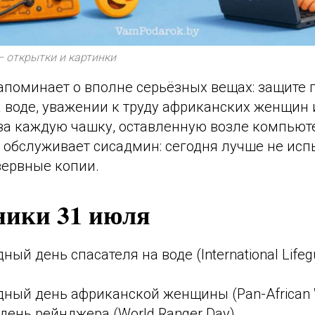
– открытки и картинки
апоминает о вполне серьёзных вещах: защите 
 воде, уважении к труду африканских женщин 
 за каждую чашку, оставленную возле компьют
 обслуживает сисадмин: сегодня лучше не исп
зервные копии.
ники 31 июля
ый день спасателя на воде (International Lifegu
ный день африканской женщины (Pan-African 
ень рейнджера (World Ranger Day)