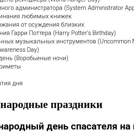
ного администратора (System Administrator Appr
инания любимых книжек
ржания от осуждения близких
я Гарри Поттера (Harry Potter’s Birthday)
чных музыкальных инструментов (Uncommon M
Awareness Day)
день (Воробьиные ночи)
приметы
ытия дня
народные праздники
ародный день спасателя на 