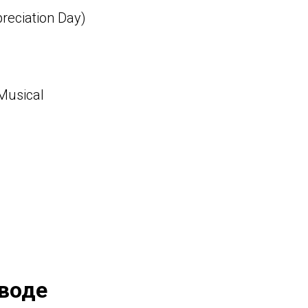
eciation Day)
usical
воде