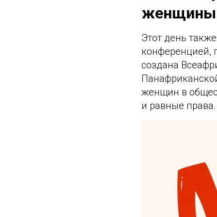
женщины
Этот день такж
конференцией, 
создана Всеафр
Панафриканской
женщин в общест
и равные права.