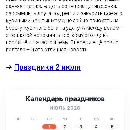
ранняя пташка, надеть солнцезащитные очки,
рассмешить друга под регги и закусить всё это
куриными крылышками, не забыв поискать на
берегу Куриного бога на удачу. А между делом –
с теплотой вспомнить тех, кому этот день
посвящён по-настоящему. Впереди ещё ровно
полгода – и это отличная новость.
➜
Праздники 2 июля
Календарь праздников
ИЮЛЬ 2026
ПН
ВТ
СР
ЧТ
ПТ
СБ
ВС
1
2
3
4
5