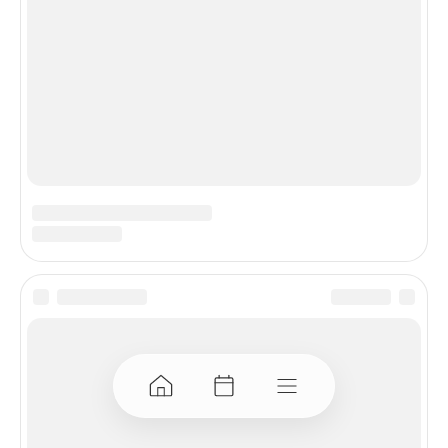
Всё о праздниках
Праздники и интересные события в Беларуси и мире
Посмотреть
Лунный календарь
Наполни день смыслом