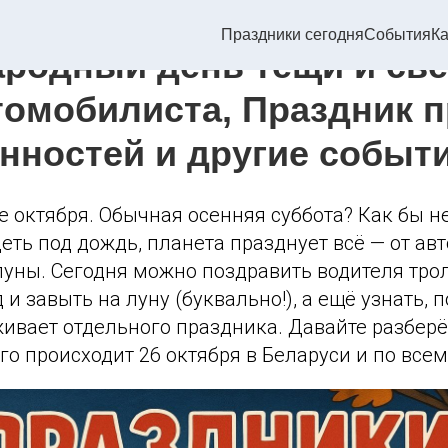
и 26 октября 2025 года:
Праздники сегодня
События
Ка
родный день тёщи и све
томобилиста, Праздник 
нностей и другие событ
 октября. Обычная осенняя суббота? Как бы не
деть под дождь, планета празднует всё — от ав
 луны. Сегодня можно поздравить водителя тро
д и завыть на луну (буквально!), а ещё узнать,
ивает отдельного праздника. Давайте разберё
го происходит 26 октября в Беларуси и по всем