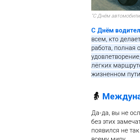
"С Днём автомобилис
С Днём водител
всем, кто делае
работа, полная 
удовлетворение
лёгких маршрут
жизненном пути
👵
Междуна
Да-да, вы не ос
без этих замеч
появился не так
всему миру.