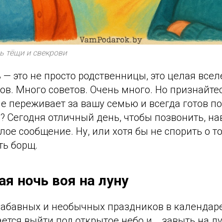
 тёщи и свекрови
 — это не просто родственницы, это целая всел
тов. Много советов. Очень много. Но признайтес
е переживает за вашу семью и всегда готов п
)? Сегодня отличный день, чтобы позвонить, на
лое сообщение. Ну, или хотя бы не спорить о то
ть борщ.
ая ночь воя на луну
абавных и необычных праздников в календаре!
тся выйти под открытое небо и... завыть на л