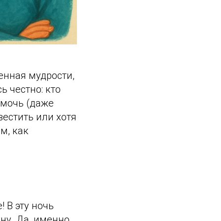
енная мудрости,
ь честно: кто
омочь (даже
вестить или хотя
м, как
 В эту ночь
уну. Да, именно