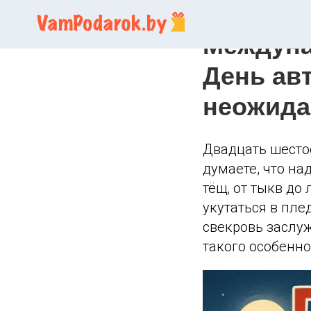
Праздник
Междуна
День ав
неожида
Двадцать шестое
думаете, что на
тёщ, от тыкв до
укутаться в пле
свекровь заслуж
такого особенно