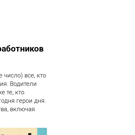
работников
 число) все, кто
ия. Водители
е те, кто
годня герои дня.
тва, включая