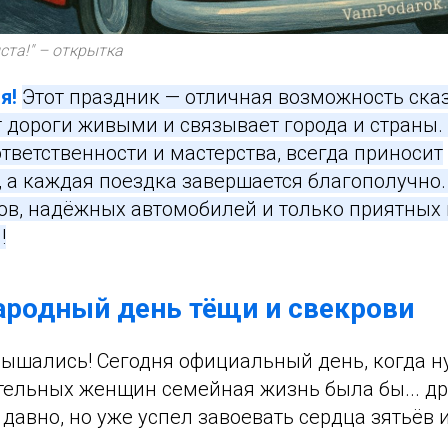
та!" – открытка
я!
Этот праздник — отличная возможность ска
т дороги живыми и связывает города и страны.
ответственности и мастерства, всегда приносит
, а каждая поездка завершается благополучно
ов, надёжных автомобилей и только приятных 
!
родный день тёщи и свекрови
лышались! Сегодня официальный день, когда н
ательных женщин семейная жизнь была бы... др
 давно, но уже успел завоевать сердца зятьёв 