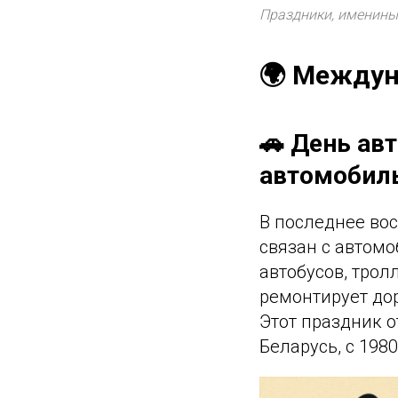
Праздники, именины
🌍 Междун
🚗 День ав
автомобиль
В последнее воск
связан с автом
автобусов, трол
ремонтирует дор
Этот праздник о
Беларусь, с 1980