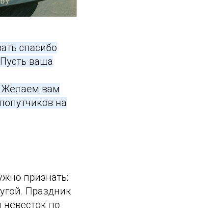
зать спасибо
 Пусть ваша
. Желаем вам
попутчиков на
ужно признать:
угой. Праздник
и невесток по