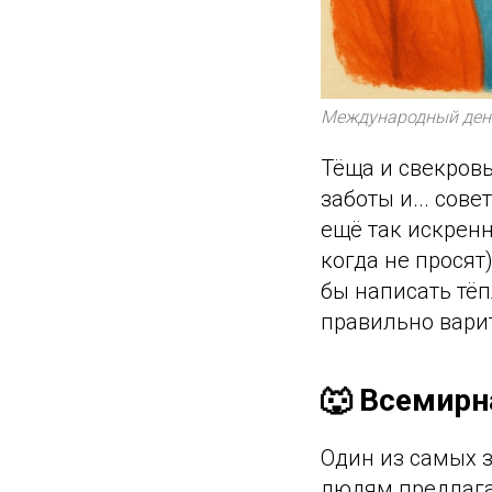
Международный день
Тёща и свекровь
заботы и... сове
ещё так искренн
когда не просят
бы написать тёп
правильно вари
🐺 Всемирн
Один из самых з
людям предлагае