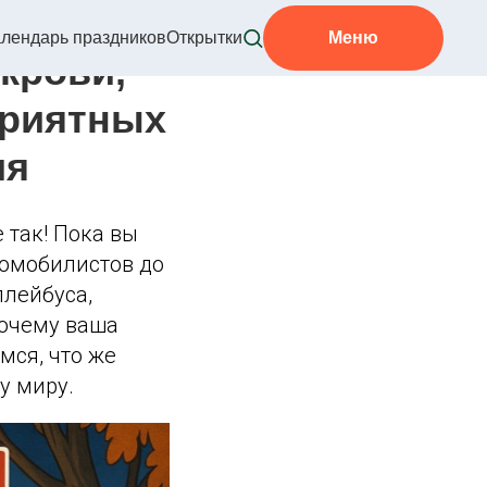
лендарь праздников
Открытки
Меню
крови,
приятных
ия
 так! Пока вы
томобилистов до
ллейбуса,
 почему ваша
мся, что же
у миру.