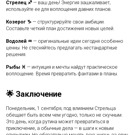
Стрелец ♐
— ваш день! Энергия зашкаливает,
используйте ее для воплощения давних планов.
Козерог ♑
— структурируйте свои амбиции.
Составьте четкий план достижения новых целей.
Водолей ♒
— оригинальные идеи сегодня особенно
ценны. Не стесняйтесь предлагать нестандартные
решения.
Рыбы ♓
— интуиция и мечты найдут практическое
воплощение. Время превратить фантазии в планы.
🌟 Заключение
Понедельник, 1 сентября, под влиянием Стрельца
обещает быть всем чем угодно, только не скучным.
Это день, когда рутина может превратиться в
приключение, а обычные дела — в шаги к новым
открытиям. Не обязательно менять всю жизнь за один