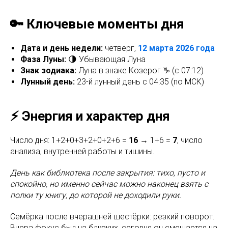
🔑 Ключевые моменты дня
Дата и день недели:
четверг,
12 марта 2026 года
Фаза Луны:
🌗 Убывающая Луна
Знак зодиака:
Луна в знаке Козерог ♑ (с 07:12)
Лунный день:
23-й лунный день с 04:35 (по МСК)
⚡ Энергия и характер дня
Число дня: 1+2+0+3+2+0+2+6 =
16
→ 1+6 =
7
, число
анализа, внутренней работы и тишины.
День как библиотека после закрытия: тихо, пусто и
спокойно, но именно сейчас можно наконец взять с
полки ту книгу, до которой не доходили руки.
Семёрка после вчерашней шестёрки: резкий поворот.
Вчера фокус был на близких, сегодня он смещается на