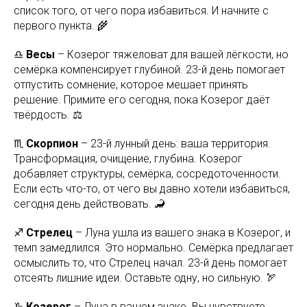
список того, от чего пора избавиться. И начните с
первого пункта. 🌾
♎
Весы
– Козерог тяжеловат для вашей лёгкости, но
семёрка компенсирует глубиной. 23-й день помогает
отпустить сомнение, которое мешает принять
решение. Примите его сегодня, пока Козерог даёт
твёрдость. ⚖️
♏
Скорпион
– 23-й лунный день: ваша территория.
Трансформация, очищение, глубина. Козерог
добавляет структуры, семёрка, сосредоточенности.
Если есть что-то, от чего вы давно хотели избавиться,
сегодня день действовать. 🦂
♐
Стрелец
– Луна ушла из вашего знака в Козерог, и
темп замедлился. Это нормально. Семёрка предлагает
осмыслить то, что Стрелец начал. 23-й день помогает
отсеять лишние идеи. Оставьте одну, но сильную. 🏹
♑
Козерог
– Луна в вашем знаке. Вы чувствуете