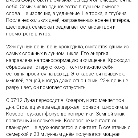
себя. Семь: число одиночества в лучшем смысле
слова. Не изоляция, а уединение. Не тоска, а глубина.
После нескольких дней, направленных вовне (пятёрка,
шестёрка), семёрка предлагает остановиться и
посмотреть внутрь.
23-й лунный день, день крокодила, считается одним из
самых сложных в лунном цикле. Его энергия
направлена на трансформацию и очищение. Крокодил
сбрасывает старую кожу: то, что изжило себя,
сегодня просится на выход. Это касается привычек,
мыслей, вещей, иногда даже отношений. 23-й день не
разрушает, он помогает отпустить.
С 07:12 Луна переходит в Козерог, и это меняет тон
дня. Стрелец вчера ещё держал горизонт широким, а
Козерог сужает фокус до конкретики. Земной знак,
практичный и серьёзный. Козерог не мечтает, он
планирует. Не вдохновляется, а считает. В сочетании с
семёркой и 23-м лунным днём получается мощная