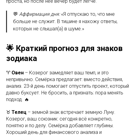
проста, но после неё вечер будет легче.
💬
Аффирмация дня:
«Я отпускаю то, что мне
больше не служит. В тишине я нахожу ответы,
которых не слышал(а) в шуме.»
🌟 Краткий прогноз для знаков
зодиака
♈
Овен
– Козерог замедляет ваш темп, и это
непривычно. Семёрка предлагает: вместо действия,
анализ. 23-й день помогает отпустить проект, который
давно буксует. Не бросить, а признать: пора менять
подход. 🔥
♉
Телец
– земной знак встречает земную Луну.
Козерог, ваш союзник: сегодня всё конкретно,
понятно и по делу. Семёрка добавляет глубины.
Хороший день для финансового анализа и