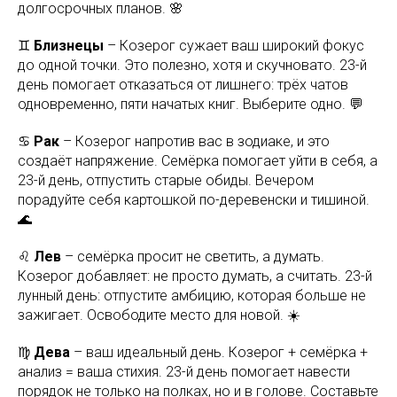
долгосрочных планов. 🌸
♊
Близнецы
– Козерог сужает ваш широкий фокус
до одной точки. Это полезно, хотя и скучновато. 23-й
день помогает отказаться от лишнего: трёх чатов
одновременно, пяти начатых книг. Выберите одно. 💬
♋
Рак
– Козерог напротив вас в зодиаке, и это
создаёт напряжение. Семёрка помогает уйти в себя, а
23-й день, отпустить старые обиды. Вечером
порадуйте себя картошкой по-деревенски и тишиной.
🌊
♌
Лев
– семёрка просит не светить, а думать.
Козерог добавляет: не просто думать, а считать. 23-й
лунный день: отпустите амбицию, которая больше не
зажигает. Освободите место для новой. ☀️
♍
Дева
– ваш идеальный день. Козерог + семёрка +
анализ = ваша стихия. 23-й день помогает навести
порядок не только на полках, но и в голове. Составьте