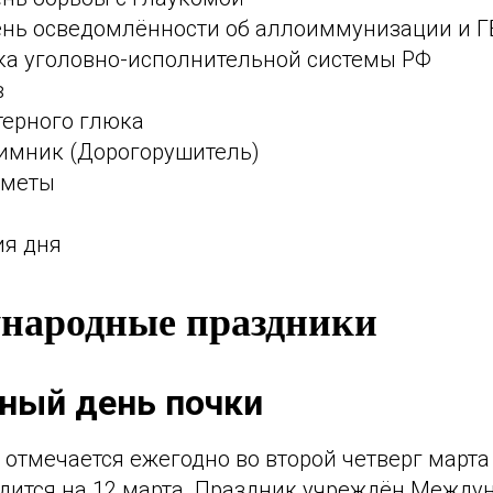
нь осведомлённости об аллоиммунизации и 
ка уголовно-исполнительной системы РФ
в
ерного глюка
имник (Дорогорушитель)
иметы
ия дня
народные праздники
ный день почки
y отмечается ежегодно во второй четверг марта 
одится на 12 марта. Праздник учреждён Межд