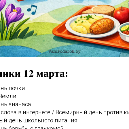
ники 12 марта:
нь почки
-Земли
нь ананаса
слова в интернете / Всемирный день против 
й день школьного питания
нь борьбы с глаукомой