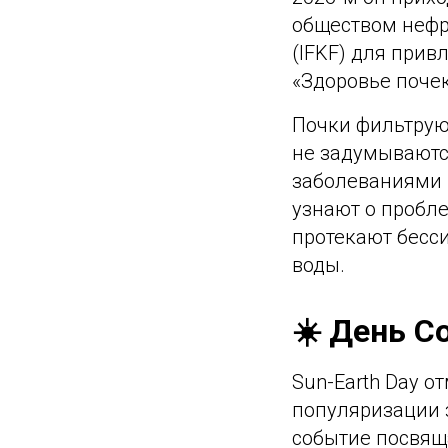
обществом нефр
(IFKF) для прив
«Здоровье почек
Почки фильтруют
не задумываются
заболеваниями 
узнают о пробле
протекают бесс
воды.
☀️ День С
Sun-Earth Day о
популяризации 
событие посвяща