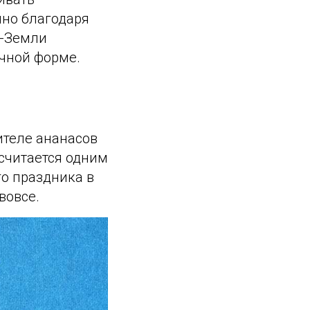
нно благодаря
а-Земли
ичной форме.
ителе ананасов
 считается одним
го праздника в
вовсе.