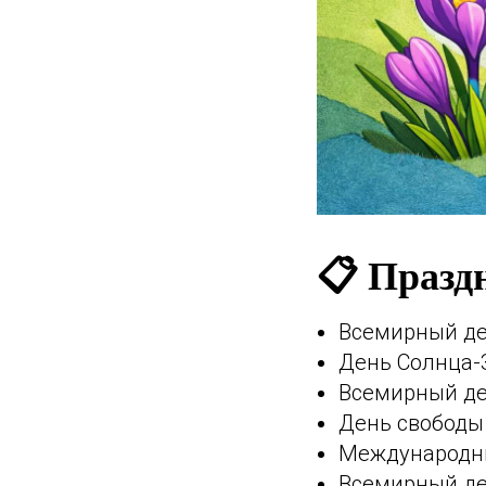
📋 Празд
Всемирный де
День Солнца
Всемирный де
День свободы 
Международны
Всемирный де