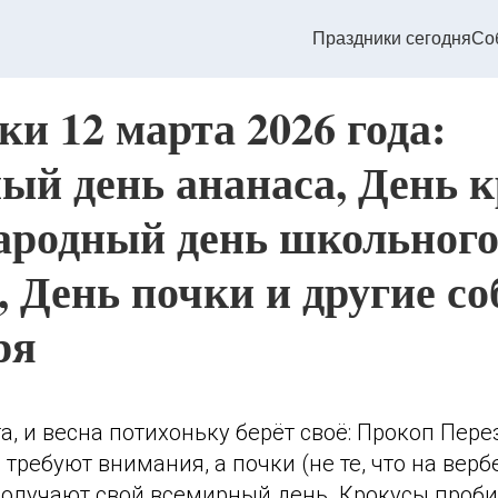
Праздники сегодня
Со
и 12 марта 2026 года:
ый день ананаса, День к
родный день школьног
, День почки и другие с
ря
та, и весна потихоньку берёт своё: Прокоп Пер
требуют внимания, а почки (не те, что на вербе
получают свой всемирный день. Крокусы проби