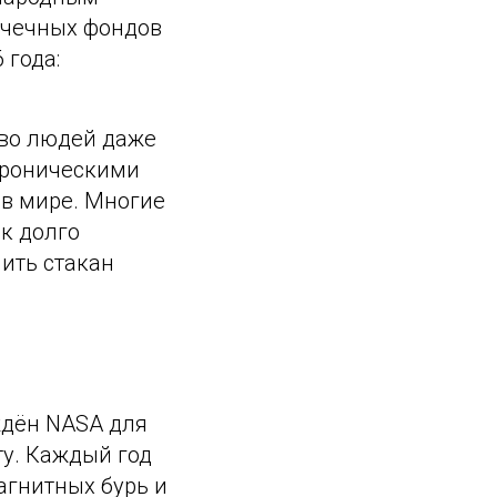
очечных фондов
 года:
тво людей даже
 хроническими
 в мире. Многие
к долго
ить стакан
еждён NASA для
ту. Каждый год
агнитных бурь и