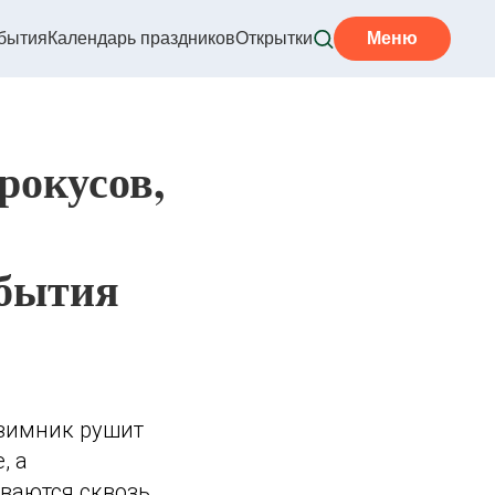
бытия
Календарь праздников
Открытки
Меню
рокусов,
о
обытия
езимник рушит
, а
ваются сквозь