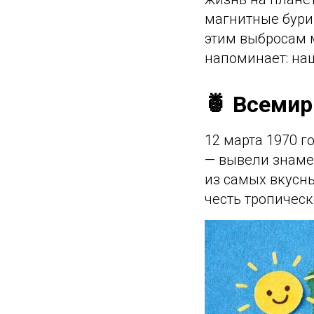
магнитные бури
этим выбросам 
напоминает: наш
🍍 Всемир
12 марта 1970 г
— вывели знамен
из самых вкусны
честь тропическ