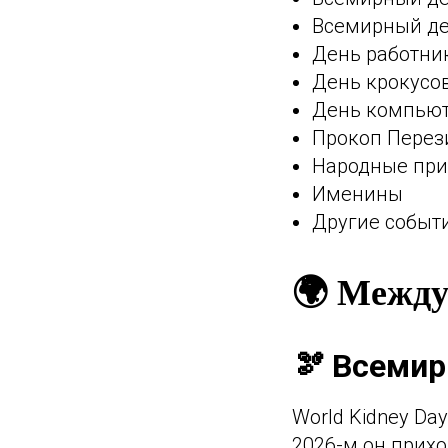
Всемирный де
День работни
День крокусо
День компьют
Прокоп Перез
Народные пр
Именины
Другие событ
🌍 Между
🫘 Всемир
World Kidney Da
2026-м он прих