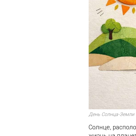
День Солнца-Земли
Солнце, распол
жизнь на планет