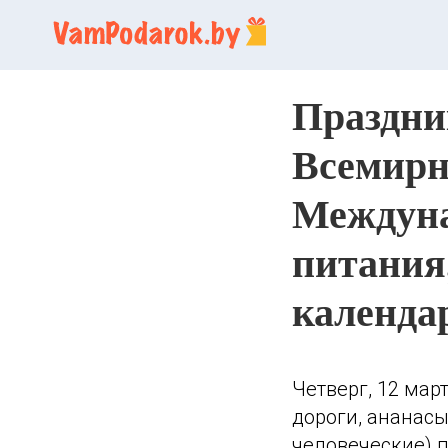
Праздник
Всемирн
Междуна
питания
календа
Четверг, 12 мар
дороги, ананасы 
человеческие) 