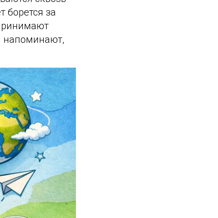
т борется за
 принимают
я напоминают,