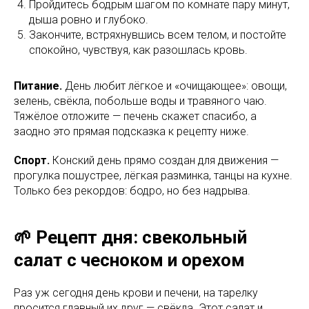
Пройдитесь бодрым шагом по комнате пару минут,
дыша ровно и глубоко.
Закончите, встряхнувшись всем телом, и постойте
спокойно, чувствуя, как разошлась кровь.
Питание.
День любит лёгкое и «очищающее»: овощи,
зелень, свёкла, побольше воды и травяного чаю.
Тяжёлое отложите — печень скажет спасибо, а
заодно это прямая подсказка к рецепту ниже.
Спорт.
Конский день прямо создан для движения —
прогулка пошустрее, лёгкая разминка, танцы на кухне.
Только без рекордов: бодро, но без надрыва.
🌱 Рецепт дня: свекольный
салат с чесноком и орехом
Раз уж сегодня день крови и печени, на тарелку
просится главный их друг — свёкла. Этот салат и