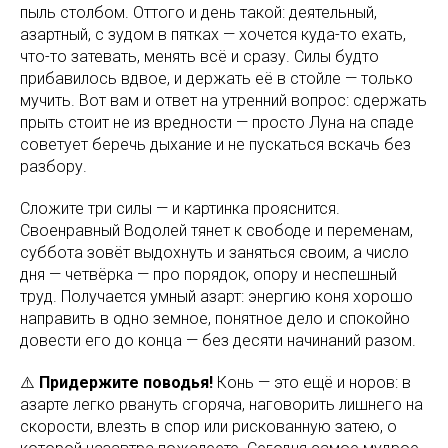
пыль столбом. Оттого и день такой: деятельный,
азартный, с зудом в пятках — хочется куда-то ехать,
что-то затевать, менять всё и сразу. Силы будто
прибавилось вдвое, и держать её в стойле — только
мучить. Вот вам и ответ на утренний вопрос: сдержать
прыть стоит не из вредности — просто Луна на спаде
советует беречь дыхание и не пускаться вскачь без
разбору.
Сложите три силы — и картинка прояснится.
Своенравный Водолей тянет к свободе и переменам,
суббота зовёт выдохнуть и заняться своим, а число
дня — четвёрка — про порядок, опору и неспешный
труд. Получается умный азарт: энергию коня хорошо
направить в одно земное, понятное дело и спокойно
довести его до конца — без десяти начинаний разом.
⚠️
Придержите поводья!
Конь — это ещё и норов: в
азарте легко рвануть сгоряча, наговорить лишнего на
скорости, влезть в спор или рискованную затею, о