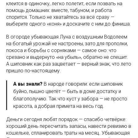
клеится в одиночку, легко полетит, если позвать на
помощь домашних: вместе, табуном, и работа
спорится. Только не хватайтесь за всё сразу —
выберите одного «коня» и доскачите с ним до финиша.
В огороде убывающая Луна с воздушным Водолеем
на богатый урожай не настроены, зато для прополки,
покоса и борьбы с сорняками — самое оно: что
срезано и выдернуто «на убыль», обратно не спешит.
А шиповник как раз зацветает — верный знак, что лето
пришло по-настоящему.
А вы знали?
В народе говорили: если шиповник
буйно, пышно цветёт — быть в доме достатку и
благополучию. Так что куст у забора — не просто
красота, а добрая примета на весь год.
Деньги сегодня любят порядок — спасибо четвёрке:
хороший день пересчитать запасы, навести ревизию в
кошельке, спланировать траты на месяц. Убывающая