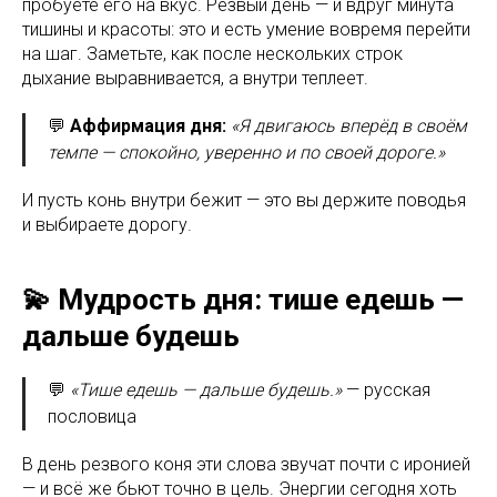
пробуете его на вкус. Резвый день — и вдруг минута
тишины и красоты: это и есть умение вовремя перейти
на шаг. Заметьте, как после нескольких строк
дыхание выравнивается, а внутри теплеет.
💬
Аффирмация дня:
«Я двигаюсь вперёд в своём
темпе — спокойно, уверенно и по своей дороге.»
И пусть конь внутри бежит — это вы держите поводья
и выбираете дорогу.
💫 Мудрость дня: тише едешь —
дальше будешь
💬
«Тише едешь — дальше будешь.»
— русская
пословица
В день резвого коня эти слова звучат почти с иронией
— и всё же бьют точно в цель. Энергии сегодня хоть