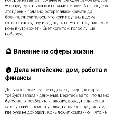
которой назавтра пожалеете. Сегодня самое мудрое
— попридержать язык и горячие эмоции. А в народе на
этот день и подавно остерегались кричать да
браниться: считалось, что крик и ругань в доме
отваживают удачу и лад надолго — так что даже если
конь внутри ржёт и бьёт копытом, голос лучше
поберечь.
🔮 Влияние на сферы жизни
🏠 Дела житейские: дом, работа и
финансы
День как нельзя лучше подходит для дел, которые
требуют запала и движения. Беритесь за то, что давно
буксовало: разберите кладовку, доведите до конца
затянувшийся ремонт уголка, наведите порядок там,
где руки не доходили. Конь любит компанию — что не