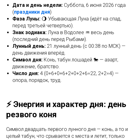
Дата и день недели:
Суббота, 6 июня 2026 года
(
праздники дня
)
Фаза Луны:
🌖 Убывающая Луна (идёт на спад,
перед третьей четвертью).
Знак зодиака:
Луна в Водолее ♒ весь день
(последний день перед Рыбами).
Лунный день:
21 лунный день (с 00:38 по МСК) —
день движения вперёд.
Символ дня:
Конь, табун лошадей 🐎 — азарт,
движение, братство.
Число дня:
4 (0+6+0+6+2+0+2+6=22, 2+2=4) —
опора, порядок, труд.
⚡ Энергия и характер дня: день
резвого коня
Символ двадцать первого лунного дня — конь, а то и
целый табун, что срывается с места и летит, только