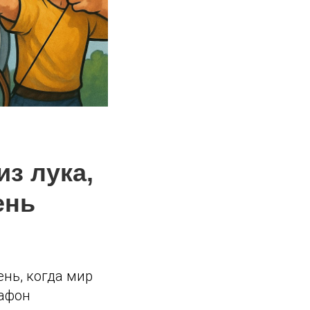
з лука,
ень
ень, когда мир
рафон