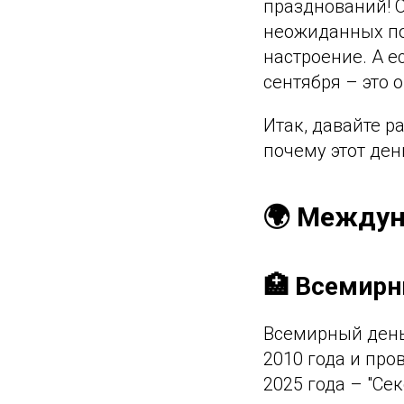
празднований! 
неожиданных по
настроение. А е
сентября – это 
Итак, давайте р
почему этот ден
🌍 Междун
🏥 Всемирн
Всемирный день
2010 года и про
2025 года – "Се