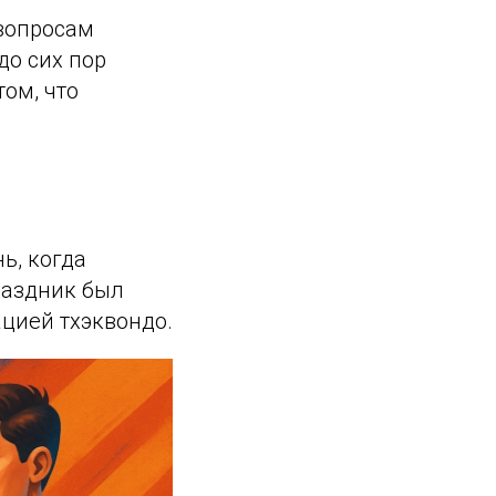
 вопросам
до сих пор
том, что
ь, когда
раздник был
цией тхэквондо.