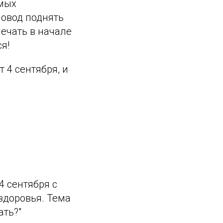
амых
повод поднять
мечать в начале
я!
 4 сентября, и
4 сентября с
здоровья. Тема
ать?"