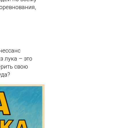
соревнования,
нессанс
 лука – это
ерить свою
уда?