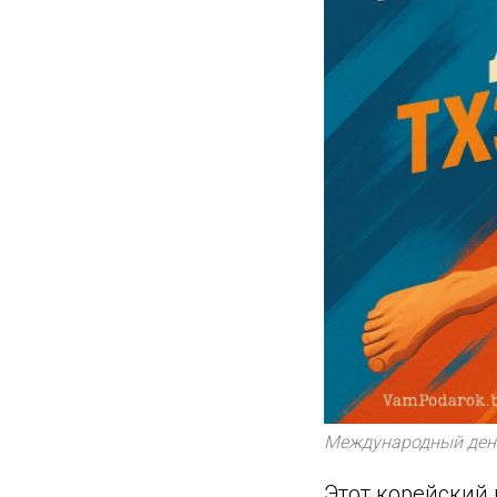
Международный ден
Этот корейский