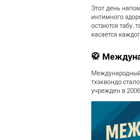
Этот день напо
интимного здоро
остаются табу, 
касается каждог
🥋 Междун
Международный д
тхэквондо стал
учрежден в 200