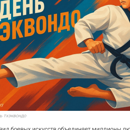
ь тхэквондо
 вид боевых искусств объединяет миллионы л