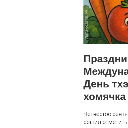
Праздник
Междуна
День тх
хомячка
Четвертое сентя
решил отметить 