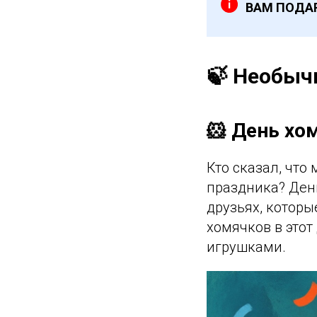
ВАМ ПОДА
🍃 Необыч
🐹 День хо
Кто сказал, чт
праздника? Ден
друзьях, которы
хомячков в это
игрушками.