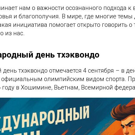
минает нам о важности осознанного подхода к
вья и благополучия. В мире, где многие темы 
такая инициатива помогает открыто говорить о 
о из нас.
ародный день тхэквондо
ень тхэквондо отмечается 4 сентября – в ден
о официальным олимпийским видом спорта. П
6 году в Хошимине, Вьетнам, Всемирной федера