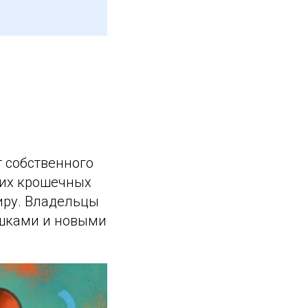
т собственного
ших крошечных
миру. Владельцы
яшками и новыми