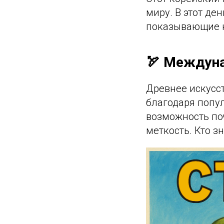
миру. В этот де
показывающие кр
🏹 Междуна
Древнее искусст
благодаря попу
возможность по
меткость. Кто з