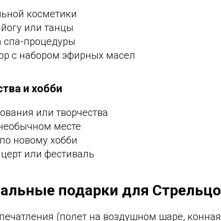
льной косметики
 йогу или танцы
а спа-процедуры
р с набором эфирных масел
ства и хобби
ования или творчества
 необычном месте
 по новому хобби
нцерт или фестиваль
сальные подарки для Стрельц
печатления (полет на воздушном шаре, конная