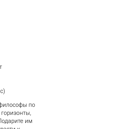
т
с)
 философы по
 горизонты,
Подарите им
расти к