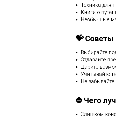
Техника для п
Книги о путе
Необычные ма
💝 Советы
Выбирайте по
Отдавайте пр
Дарите возмо
Учитывайте т
Не забывайте 
⛔ Чего лу
Слишком конс