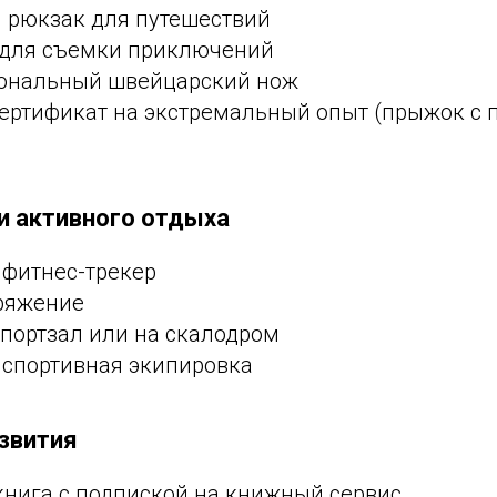
 рюкзак для путешествий
для съемки приключений
ональный швейцарский нож
ертификат на экстремальный опыт (прыжок с 
 и активного отдыха
фитнес-трекер
ряжение
спортзал или на скалодром
 спортивная экипировка
звития
книга с подпиской на книжный сервис