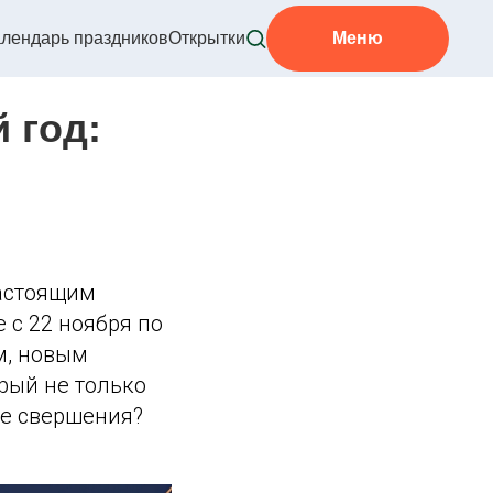
лендарь праздников
Открытки
Меню
 год:
настоящим
 с 22 ноября по
м, новым
рый не только
ые свершения?