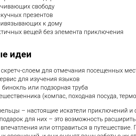
ичивающих свободу
скучных презентов
ривязывающих к дому
тичных вещей без элемента приключения
ые идеи
о скретч-слоем для отмечания посещенных мес
сервис для изучения языков
 бинокль или подзорная труба
ешественника (компас, походная посуда, термо
трельцы – настоящие искатели приключений и
подарок для них – это возможность расширить
впечатления или отправиться в путешествие. 
х свершений, и они оценят вашу заботу о их ст