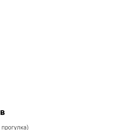
ов
 прогулка)