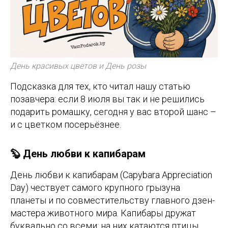
День красивых цветов и День розы
Подсказка для тех, кто читал нашу статью
позавчера: если 8 июля вы так и не решились
подарить ромашку, сегодня у вас второй шанс –
и с цветком посерьёзнее.
🦫 День любви к капибарам
День любви к капибарам (Capybara Appreciation
Day) чествует самого крупного грызуна
планеты и по совместительству главного дзен-
мастера животного мира. Капибары дружат
буквально со всеми: на них катаются птицы,