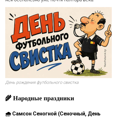
День рождения футбольного свистка
🌾 Народные праздники
🌧️ Самсон Сеногной (Сеночный, День