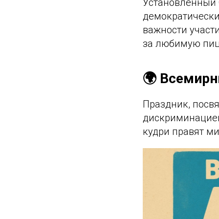
Установленный 
демократические
важности участи
за любимую пиц
🌍 Всемирн
Праздник, посв
дискриминацией 
кудри правят ми