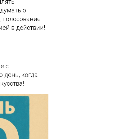
плять
одумать о
, голосование
ей в действии!
е с
 день, когда
кусства!