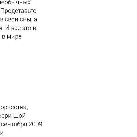
 необычных
 Представьте
в свои сны, а
 И все это в
я в мире
орчества,
Терри Шэй
 сентября 2009
 и