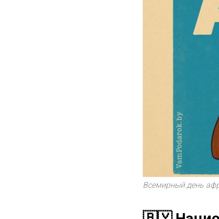
Всемирный день аф
🇧🇾 Наци