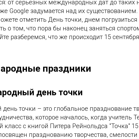
ся: от серьезных международных дат до таких
аже Google задумается над их существованием.
можете отметить День точки, днем погрузиться 
ь о том, что пора бы наконец заняться спортом.
йте разберемся, что же происходит 15 сентябр
ародные праздники
ародный день точки
день точки – это глобальное празднование тв
удничества, которое началось, когда учитель 
 класс с книгой Питера Рейнольдса "Точка" 15
 посвящен празднованию творчества, смелости