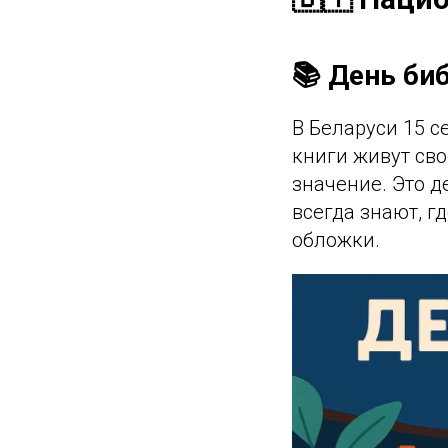
📚 День би
В Беларуси 15 с
книги живут св
значение. Это д
всегда знают, г
обложки.