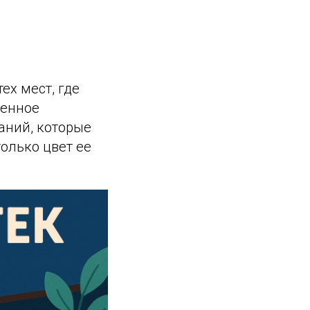
ех мест, где
щенное
аний, которые
только цвет ее