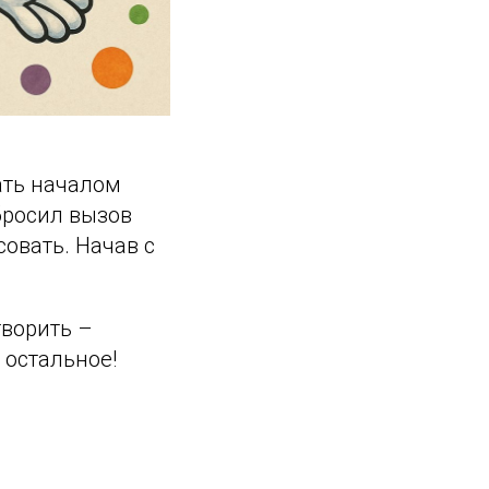
ать началом
бросил вызов
совать. Начав с
творить –
 остальное!