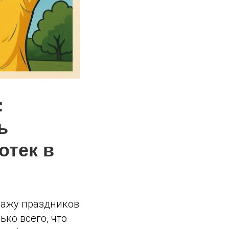
:
ь
отек в
одажу праздников
ько всего, что