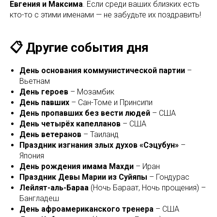
Евгения и Максима
. Если среди ваших близких есть
кто-то с этими именами — не забудьте их поздравить!
📋 Другие события дня
День основания коммунистической партии
–
Вьетнам
День героев
– Мозамбик
День павших
– Сан-Томе и Принсипи
День пропавших без вести людей
– США
День четырёх капелланов
– США
День ветеранов
– Таиланд
Праздник изгнания злых духов «Сэцубун»
–
Япония
День рождения имама Махди
– Иран
Праздник Девы Марии из Суйяпы
– Гондурас
Лейлят-аль-Бараа
(Ночь Бараат, Ночь прощения) –
Бангладеш
День афроамериканского тренера
– США