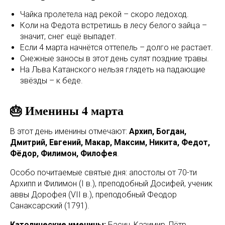
Чайка пролетела над рекой – скоро ледоход.
Коли на Федота встретишь в лесу белого зайца –
значит, снег ещё выпадет.
Если 4 марта начнётся оттепель – долго не растает.
Снежные заносы в этот день сулят поздние травы.
На Льва Катанского нельзя глядеть на падающие
звёзды – к беде.
🎂 Именины 4 марта
В этот день именины отмечают:
Архип, Богдан,
Дмитрий, Евгений, Макар, Максим, Никита, Федот,
Фёдор, Филимон, Филофея
.
Особо почитаемые святые дня: апостолы от 70-ти
Архипп и Филимон (I в.), преподобный Досифей, ученик
аввы Дорофея (VII в.), преподобный Феодор
Санаксарский (1791).
Католические именины:
Басин, Казимир, Пётр,