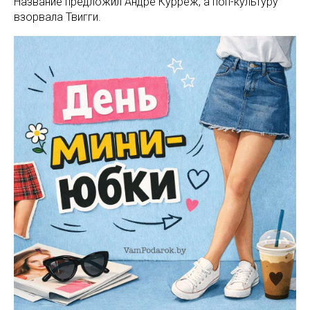
Название предложил Андре Курреж, а поп-культуру
взорвала Твигги.