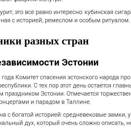
курит, это всё равно интересно: кубинская сига
нная с историей, ремеслом и особым ритуалом.
дники разных стран
езависимости Эстонии
 года Комитет спасения эстонского народа пр
еспублики. С тех пор этот день остаётся глав
м праздником Эстонии. Отмечается торжеств
онцертами и парадом в Таллине.
а с богатой историей: средневековые замки, 
альный дух, который очень сложно описать, н