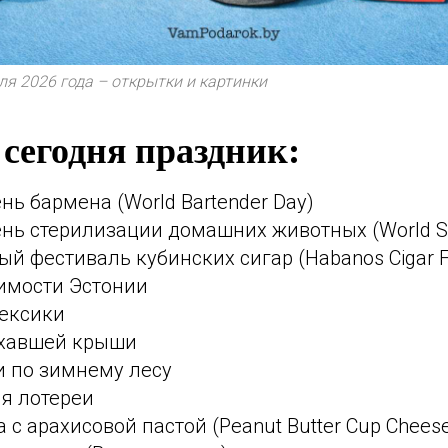
я 2026 года – открытки и картинки
 сегодня праздник:
ь бармена (World Bartender Day)
нь стерилизации домашних животных (World S
 фестиваль кубинских сигар (Habanos Cigar Fe
имости Эстонии
ексики
ехавшей крыши
и по зимнему лесу
я лотереи
 с арахисовой пастой (Peanut Butter Cup Chees