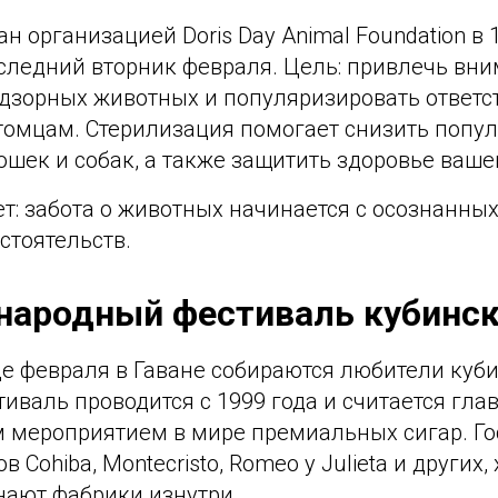
н организацией Doris Day Animal Foundation в 1
следний вторник февраля. Цель: привлечь вни
дзорных животных и популяризировать ответс
томцам. Стерилизация помогает снизить попу
шек и собак, а также защитить здоровье ваше
: забота о животных начинается с осознанных
стоятельств.
народный фестиваль кубинск
е февраля в Гаване собираются любители куби
тиваль проводится с 1999 года и считается гл
мероприятием в мире премиальных сигар. Гос
 Cohiba, Montecristo, Romeo y Julieta и других,
нают фабрики изнутри.