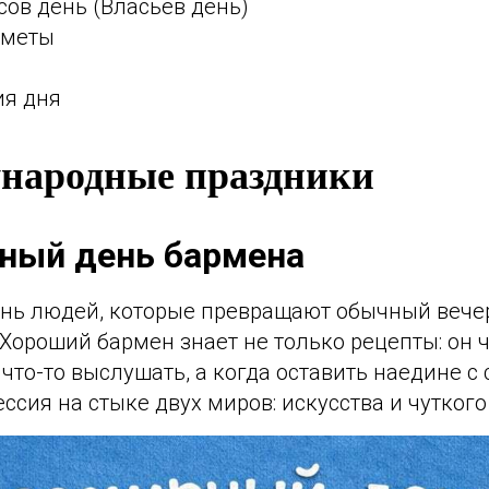
ов день (Власьев день)
иметы
ия дня
народные праздники
рный день бармена
ень людей, которые превращают обычный вече
ороший бармен знает не только рецепты: он ч
что-то выслушать, а когда оставить наедине с
сия на стыке двух миров: искусства и чуткого