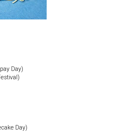
pay Day)
stival)
ecake Day)