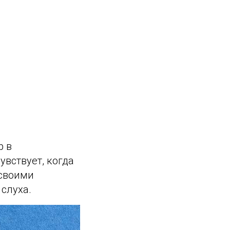
р в
увствует, когда
 своими
 слуха.