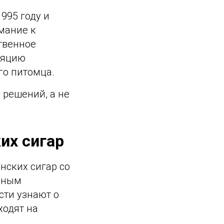
995 году и
мание к
твенное
ляцию
го питомца.
 решений, а не
их сигар
нских сигар со
авным
ти узнают о
 ходят на