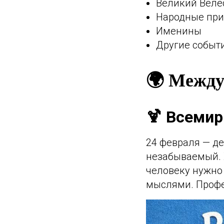
Великий Велес
Народные пр
Именины
Другие событ
🌍 Между
🍹 Всеми
24 февраля — д
незабываемый. Х
человеку нужно 
мыслями. Профес