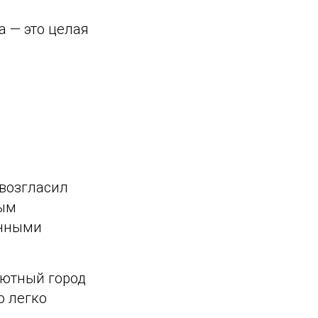
ра — это целая
овозгласил
ным
енными
уютный город
о легко