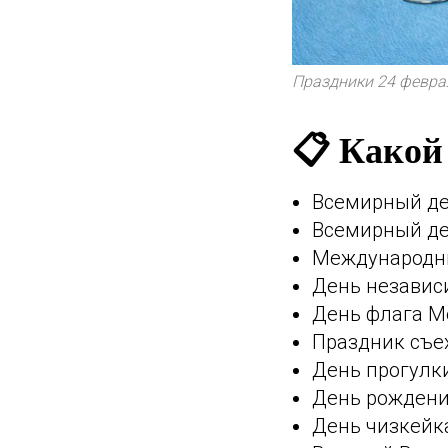
Праздники 24 феврал
📋 Какой
Всемирный ден
Всемирный де
Международный
День независ
День флага М
Праздник съ
День прогулк
День рождени
День чизкейка