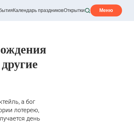
бытия
Календарь праздников
Открытки
Меню
рождения
 другие
ктейль, а бог
тории лотерею,
лучается день