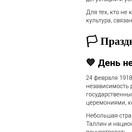
Для тех, кто не 
культура, связа
🏳️ Праз
💙 День н
24 февраля 1918
независимость р
государственны
церемониями, к
Небольшая стран
Таллин и национ
почувствовать.