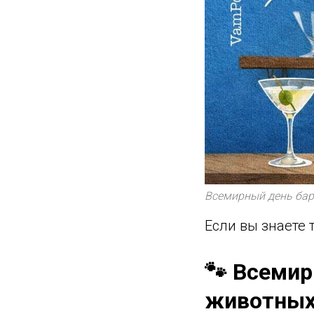
Всемирный день ба
Если вы знаете 
🐾 Всеми
животны