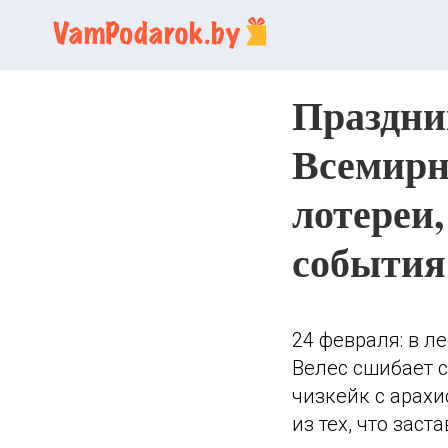
Праздник
Всемирн
лотереи,
события
24 февраля: в л
Велес сшибает с
чизкейк с арахи
из тех, что зас