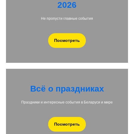
Главная
Новый Год 2027
Праздники сегодня
События
Лунный календарь
Календарь праздников
Идеи подарков
Открытки
Именные открытки
Заказать Открытку
NFT открытки
Шаблоны из бумаги
Постеры
Отзывы
Доставка и оплата
Контакты
© Интернет-ресурс зарегистрирован в торговом реестре