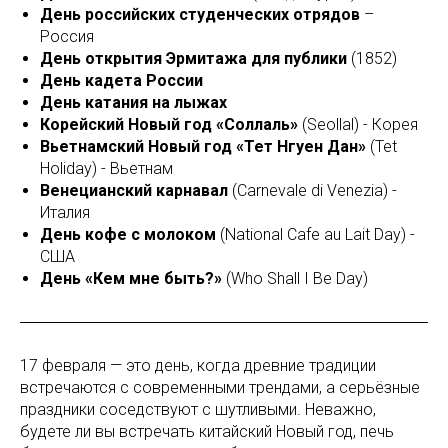
День российских студенческих отрядов
–
Россия
День открытия Эрмитажа для публики
(1852)
День кадета России
День катания на лыжах
Корейский Новый год «Соллаль»
(Seollal) - Корея
Вьетнамский Новый год «Тет Нгуен Дан»
(Tet
Holiday) - Вьетнам
Венецианский карнавал
(Carnevale di Venezia) -
Италия
День кофе с молоком
(National Cafe au Lait Day) -
США
День «Кем мне быть?»
(Who Shall I Be Day)
17 февраля — это день, когда древние традиции
встречаются с современными трендами, а серьёзные
праздники соседствуют с шутливыми. Неважно,
будете ли вы встречать китайский Новый год, печь