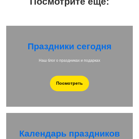
Посмотреть
VamPodarok.by – Дарим радость каждый
день!