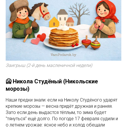
Заигрыш (2-й день масленичной недели)
🥶 Никола Студёный (Никольские
морозы)
Наши предки знали: если на Николу Студёного ударят
крепкие морозы — весна придёт дружная и ранняя.
Зато если день выдастся тёплым, то зима будет
"тянуться" ещё долго. По погоде 17 февраля судили и
о летнем урожае: ясное небо и холод обещали