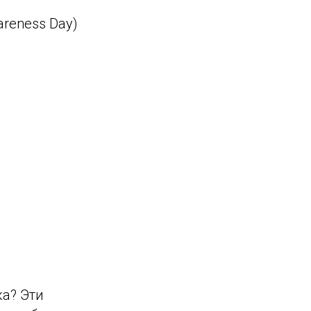
reness Day)
ка? Эти