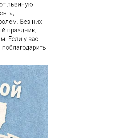
ают львиную
ента,
ролем. Без них
ый праздник,
. Если у вас
д поблагодарить