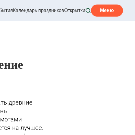
бытия
Календарь праздников
Открытки
Меню
ение
ать древние
ень
емотами
ется на лучшее.