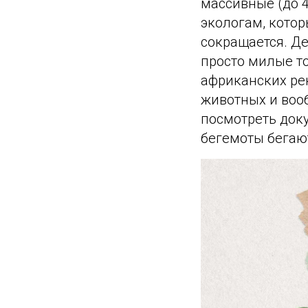
массивные (до 4
экологам, кото
сокращается. Де
просто милые т
африканских рек
животных и воо
посмотреть доку
бегемоты бегают