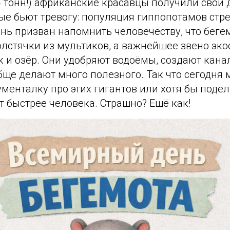
 тонн!) африканские красавцы получили свой 
рые бьют тревогу: популяция гиппопотамов стр
нь призван напомнить человечеству, что беге
олстячки из мультиков, а важнейшее звено эк
 и озёр. Они удобряют водоёмы, создают кана
бще делают много полезного. Так что сегодня
менталку про этих гигантов или хотя бы подел
 быстрее человека. Страшно? Ещё как!