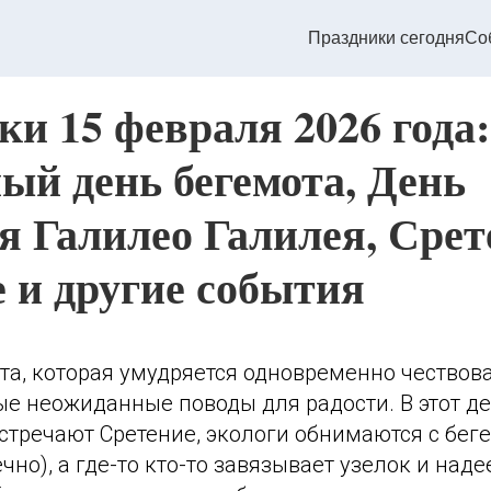
Праздники сегодня
Со
и 15 февраля 2026 года:
ый день бегемота, День
я Галилео Галилея, Срет
е и другие события
та, которая умудряется одновременно чествов
ые неожиданные поводы для радости. В этот д
стречают Сретение, экологи обнимаются с бег
чно), а где-то кто-то завязывает узелок и наде