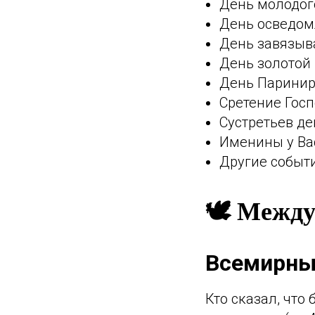
День молодог
День осведомл
День завязыва
День золотой
День Паринирв
Сретение Гос
Сустретьев де
Именины у Ва
Другие событ
🕊️ Межд
Всемирны
Кто сказал, что