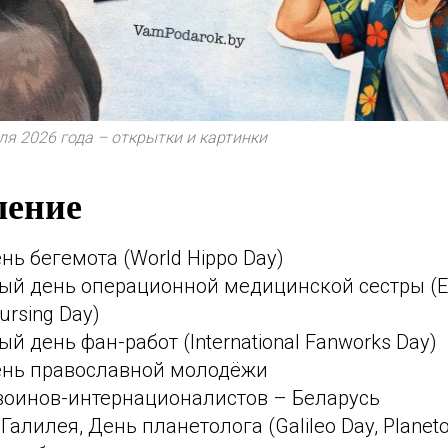
я 2026 года – открытки и картинки
ление
ь бегемота (World Hippo Day)
й день операционной медицинской сестры (E
Nursing Day)
 день фан-работ (International Fanworks Day)
нь православной молодёжи
воинов-интернационалистов – Беларусь
алилея, День планетолога (Galileo Day, Planetol