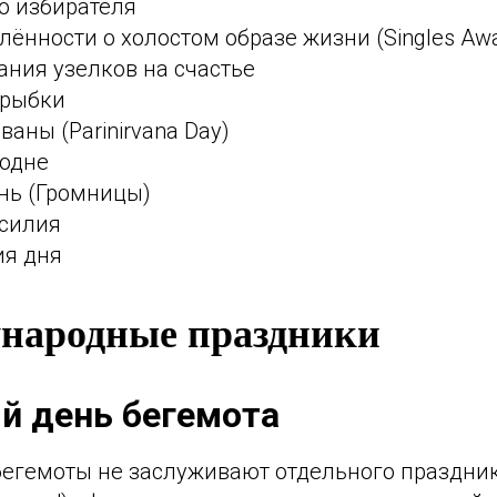
о избирателя
ённости о холостом образе жизни (Singles Awa
ния узелков на счастье
 рыбки
аны (Parinirvana Day)
подне
нь (Громницы)
силия
ия дня
ународные праздники
й день бегемота
 бегемоты не заслуживают отдельного праздни