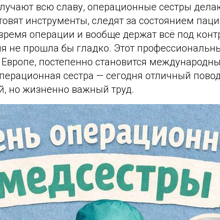
олучают всю славу, операционные сестры дел
товят инструменты, следят за состоянием паци
время операции и вообще держат всё под конт
ия не прошла бы гладко. Этот профессиональн
Европе, постепенно становится международным
операционная сестра — сегодня отличный пово
й, но жизненно важный труд.