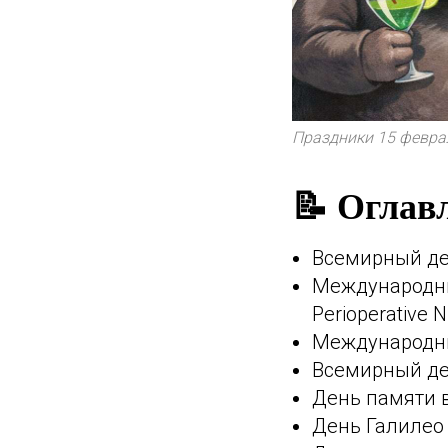
Праздники 15 феврал
📝 Оглав
Всемирный ден
Международны
Perioperative 
Международный
Всемирный де
День памяти 
День Галилео Г