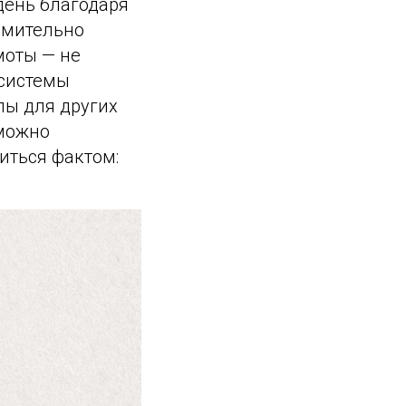
день благодаря
емительно
моты — не
осистемы
лы для других
 можно
иться фактом: