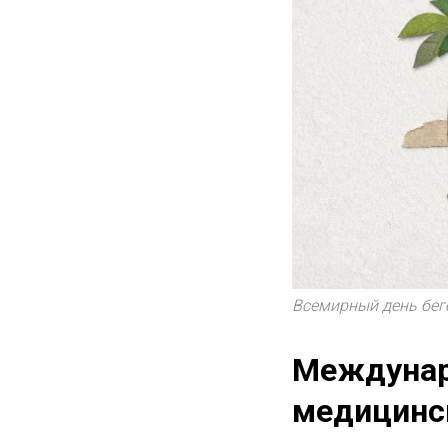
Всемирный день бег
Междунар
медицинс