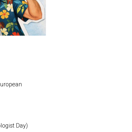
uropean
ogist Day)