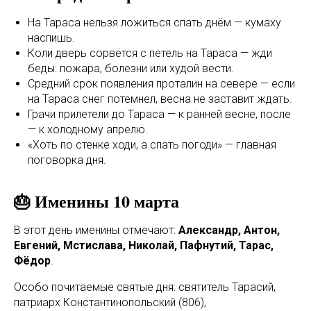
На Тараса нельзя ложиться спать днём — кумаху
наспишь.
Коли дверь сорвётся с петель на Тараса — жди
беды: пожара, болезни или худой вести.
Средний срок появления проталин на севере — если
на Тараса снег потемнел, весна не заставит ждать.
Грачи прилетели до Тараса — к ранней весне, после
— к холодному апрелю.
«Хоть по стенке ходи, а спать погоди» — главная
поговорка дня.
🎂 Именины 10 марта
В этот день именины отмечают:
Александр, Антон,
Евгений, Мстислава, Николай, Пафнутий, Тарас,
Фёдор
.
Особо почитаемые святые дня: святитель Тарасий,
патриарх Константинопольский (806),