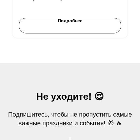
галлюцинация?" - карточка в единственном
экземпляре из нашей коллекции созданной
в сети TON для пользователей
Подробнее
криптокошельков Телеграм др.
Не уходите! 😍
Подпишитесь, чтобы не пропустить самые
важные праздники и события! 🎁 🔥