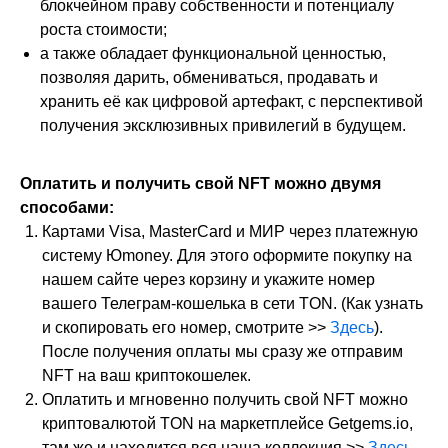
блокчейном праву собственности и потенциалу
роста стоимости;
а также обладает функциональной ценностью,
позволяя дарить, обмениваться, продавать и
хранить её как цифровой артефакт, с перспективой
получения эксклюзивных привилегий в будущем.
Оплатить и получить свой NFT можно двумя
способами:
Картами Visa, MasterCard и МИР через платежную
систему Юmoney. Для этого оформите покупку на
нашем сайте через корзину и укажите номер
вашего Телеграм-кошелька в сети TON. (Как узнать
и скопировать его номер, смотрите >>
Здесь
).
После получения оплаты мы сразу же отправим
NFT на ваш криптокошелек.
Оплатить и мгновенно получить свой NFT можно
криптовалютой TON на маркетплейсе Getgems.io,
там же и находится вся наша коллекция >>
Здесь.