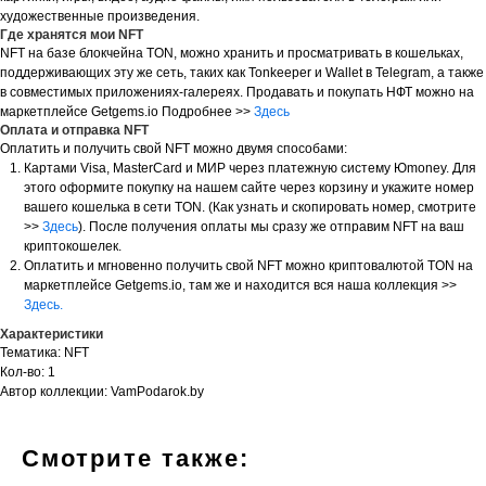
художественные произведения.
Где хранятся мои NFT
NFT на базе блокчейна TON, можно хранить и просматривать в кошельках,
поддерживающих эту же сеть, таких как Tonkeeper и Wallet в Telegram, а также
в совместимых приложениях-галереях. Продавать и покупать НФТ можно на
маркетплейсе Getgems.io Подробнее >>
Здесь
Оплата и отправка NFT
Оплатить и получить свой NFT можно двумя способами:
Картами Visa, MasterCard и МИР через платежную систему Юmoney. Для
этого оформите покупку на нашем сайте через корзину и укажите номер
вашего кошелька в сети TON. (Как узнать и скопировать номер, смотрите
>>
Здесь
). После получения оплаты мы сразу же отправим NFT на ваш
криптокошелек.
Оплатить и мгновенно получить свой NFT можно криптовалютой TON на
маркетплейсе Getgems.io, там же и находится вся наша коллекция >>
Здесь.
Характеристики
Тематика: NFT
Кол-во: 1
Автор коллекции: VamPodarok.by
Смотрите также: