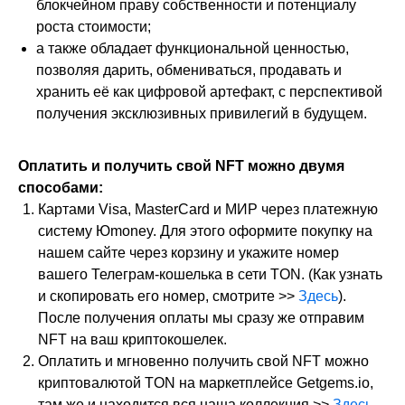
блокчейном праву собственности и потенциалу
роста стоимости;
а также обладает функциональной ценностью,
позволяя дарить, обмениваться, продавать и
хранить её как цифровой артефакт, с перспективой
получения эксклюзивных привилегий в будущем.
Оплатить и получить свой NFT можно двумя
способами:
Картами Visa, MasterCard и МИР через платежную
систему Юmoney. Для этого оформите покупку на
нашем сайте через корзину и укажите номер
вашего Телеграм-кошелька в сети TON. (Как узнать
и скопировать его номер, смотрите >>
Здесь
).
После получения оплаты мы сразу же отправим
NFT на ваш криптокошелек.
Оплатить и мгновенно получить свой NFT можно
криптовалютой TON на маркетплейсе Getgems.io,
там же и находится вся наша коллекция >>
Здесь.