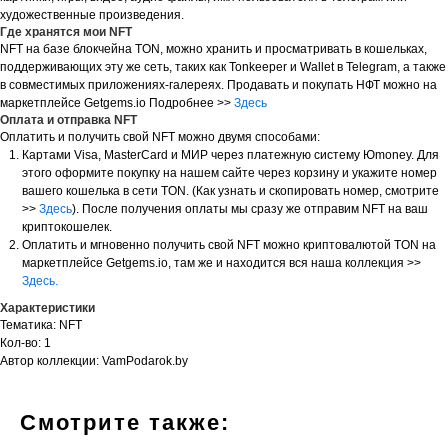
художественные произведения.
Где хранятся мои NFT
NFT на базе блокчейна TON, можно хранить и просматривать в кошельках,
поддерживающих эту же сеть, таких как Tonkeeper и Wallet в Telegram, а также
в совместимых приложениях-галереях. Продавать и покупать НФТ можно на
маркетплейсе Getgems.io Подробнее >>
Здесь
Оплата и отправка NFT
Оплатить и получить свой NFT можно двумя способами:
Картами Visa, MasterCard и МИР через платежную систему Юmoney. Для
этого оформите покупку на нашем сайте через корзину и укажите номер
вашего кошелька в сети TON. (Как узнать и скопировать номер, смотрите
>>
Здесь
). После получения оплаты мы сразу же отправим NFT на ваш
криптокошелек.
Оплатить и мгновенно получить свой NFT можно криптовалютой TON на
маркетплейсе Getgems.io, там же и находится вся наша коллекция >>
Здесь.
Характеристики
Тематика: NFT
Кол-во: 1
Автор коллекции: VamPodarok.by
Смотрите также: