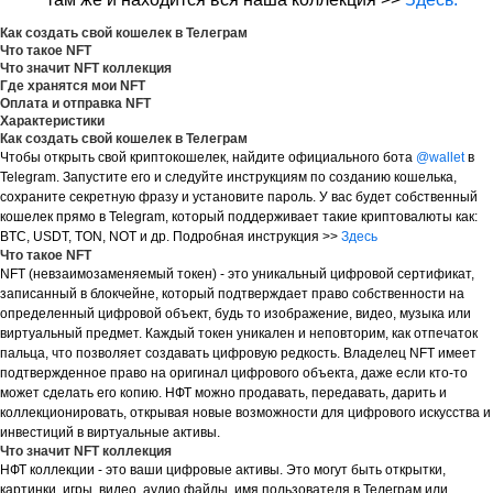
Как создать свой кошелек в Телеграм
Что такое NFT
Что значит NFT коллекция
Где хранятся мои NFT
Оплата и отправка NFT
Характеристики
Как создать свой кошелек в Телеграм
Чтобы открыть свой криптокошелек, найдите официального бота
@wallet
в
Telegram. Запустите его и следуйте инструкциям по созданию кошелька,
сохраните секретную фразу и установите пароль. У вас будет собственный
кошелек прямо в Telegram, который поддерживает такие криптовалюты как:
BTC, USDT, TON, NOT и др. Подробная инструкция >>
Здесь
Что такое NFT
NFT (невзаимозаменяемый токен) - это уникальный цифровой сертификат,
записанный в блокчейне, который подтверждает право собственности на
определенный цифровой объект, будь то изображение, видео, музыка или
виртуальный предмет. Каждый токен уникален и неповторим, как отпечаток
пальца, что позволяет создавать цифровую редкость. Владелец NFT имеет
подтвержденное право на оригинал цифрового объекта, даже если кто-то
может сделать его копию. НФТ можно продавать, передавать, дарить и
коллекционировать, открывая новые возможности для цифрового искусства и
инвестиций в виртуальные активы.
Что значит NFT коллекция
НФТ коллекции - это ваши цифровые активы. Это могут быть открытки,
картинки, игры, видео, аудио файлы, имя пользователя в Телеграм или