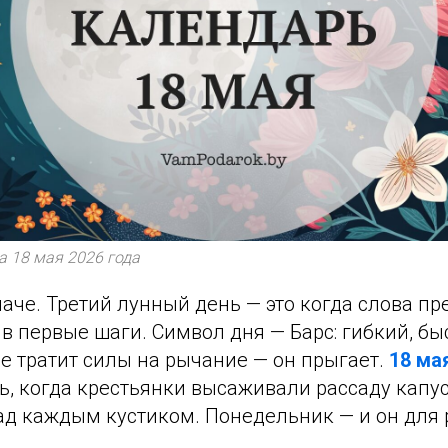
а 18 мая 2026 года
наче. Третий лунный день — это когда слова п
 в первые шаги. Символ дня — Барс: гибкий, бы
е тратит силы на рычание — он прыгает.
18 ма
ь, когда крестьянки высаживали рассаду капу
ад каждым кустиком. Понедельник — и он для 