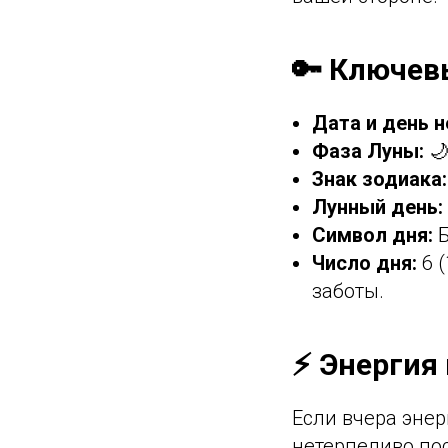
🔑 Ключев
Дата и день н
Фаза Луны:
🌙
Знак зодиака:
Лунный день:
Символ дня:
Б
Число дня:
6 (
заботы.
⚡ Энергия 
Если вчера энер
нетерпеливо по