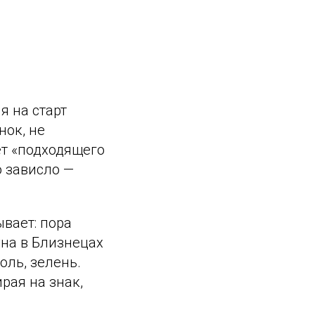
я на старт
нок, не
ёт «подходящего
о зависло —
вает: пора
уна в Близнецах
ль, зелень.
рая на знак,