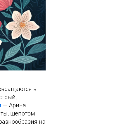
ревращаются в
стрый,
я
— Арина
сты, шёпотом
разнообразия на