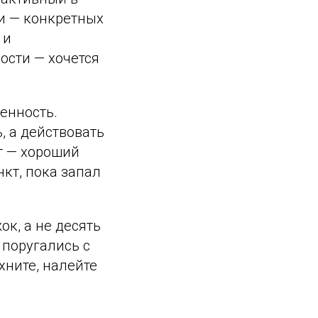
ки — конкретных
 и
ости — хочется
енность.
, а действовать
т — хороший
кт, пока запал
к, а не десять
 поругались с
хните, налейте