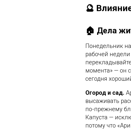
🔮 Влияни
🏠 Дела жи
Понедельник на 
рабочей недели 
перекладывайте
момента» — он с
сегодня хороший
Огород и сад.
Ар
высаживать расс
по-прежнему бл
Капуста — исклю
потому что «Ари