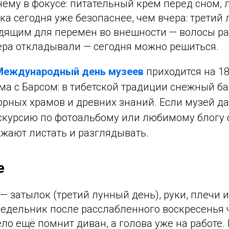
нему в фокусе: питательный крем перед сном, 
ка сегодня уже безопаснее, чем вчера: третий
одящим для перемен во внешности — волосы ра
чера откладывали — сегодня можно решиться.
Международный день музеев
приходится на 18
ма с Барсом: в тибетской традиции снежный ба
орных храмов и древних знаний. Если музей да
скурсию по фотоальбому или любимому блогу о
жают листать и разглядывать.
е
 затылок (третий лунный день), руки, плечи 
едельник после расслабленного воскресенья ч
ело ещё помнит диван, а голова уже на работе