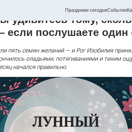
алендарь на 18 мая 2026
Праздники сегодня
События
Ка
ы удивитесь тому, скол
— если послушаете один 
ли пять семян желаний — и Рог Изобилия приня
ончилось оладьями, потягиваниями и тихим ощ
есяц начался правильно.