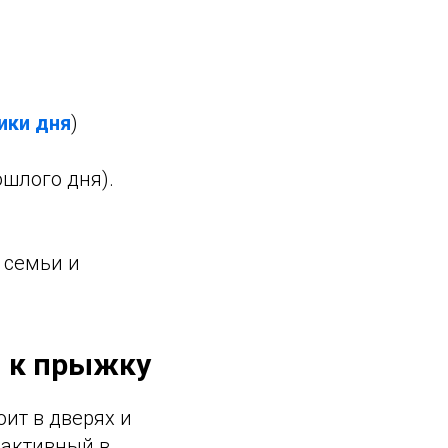
ики дня
)
шлого дня).
 семьи и
я к прыжку
оит в дверях и
 активный в