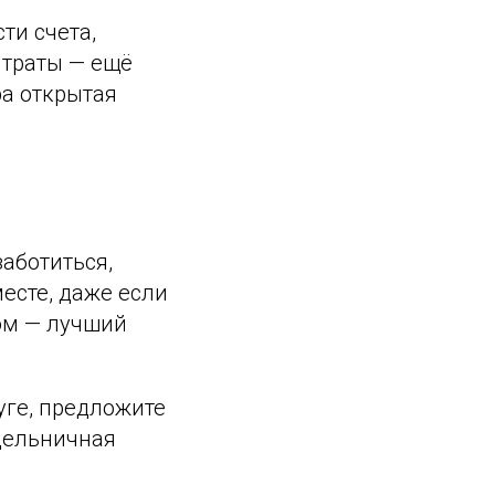
ти счета,
 траты — ещё
ра открытая
заботиться,
месте, даже если
ром — лучший
уге, предложите
дельничная