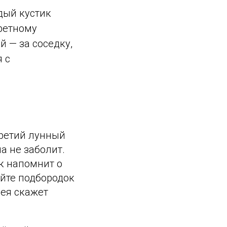
дый кустик
ретному
й — за соседку,
 с
третий лунный
а не заболит.
ок напомнит о
айте подбородок
шея скажет