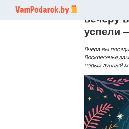
Лунный к
вечеру в
успели 
Вчера вы посади
Воскресенье зак
новый лунный м