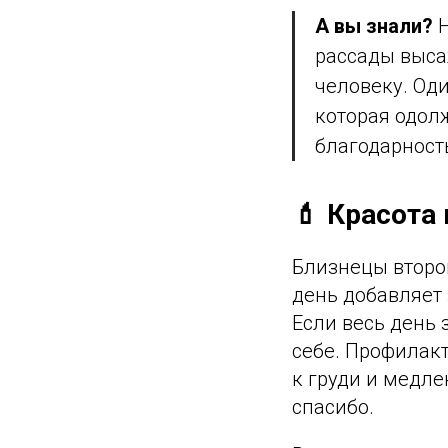
А вы знали?
Н
рассады выса
человеку. Оди
которая одолж
благодарност
💄 Красота 
Близнецы второ
день добавляет 
Если весь день 
себе. Профилак
к груди и медле
спасибо.