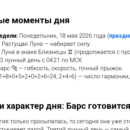
ые моменты дня
едели:
Понедельник, 18 мая 2026 года (
праздн
 Растущая Луна — набирает силу.
Луна в знаке Близнецы ♊ (продолжается с про
3 лунный день с 04:21 по МСК.
арс 🐆 — гибкость, скорость, точный прыжок.
1+8+0+5+2+0+2+6=24, 2+4=6) — число гармонии,
и характер дня: Барс готовитс
гия только просыпалась, то сегодня она уже ст
стукивает лапой. Третий лунный день — самый