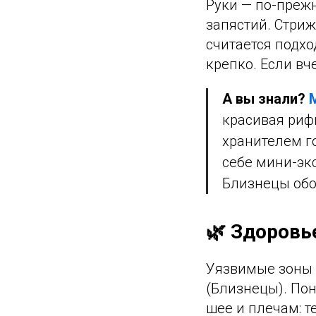
Руки — по-преж
запястий. Стриж
считается подх
крепко. Если в
А вы знали?
красивая риф
хранителем г
себе мини-эк
Близнецы обо
🌿 Здоровь
Уязвимые зоны —
(Близнецы). Пон
шее и плечам: т