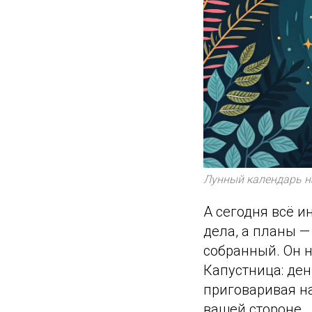
Лунный календарь н
А сегодня всё и
дела, а планы —
собранный. Он н
Капустница: ден
приговаривая н
вашей стороне.