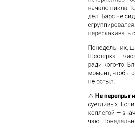
начале цикла: т
дел. Барс не си
сгруппировался
перескакивать с
Понедельник, ше
Шестёрка — числ
ради кого-то. Б
момент, чтобы с
не остыл.
⚠️
Не перепрыгн
суетливых. Если
коллегой — знач
чаю. Понедельн