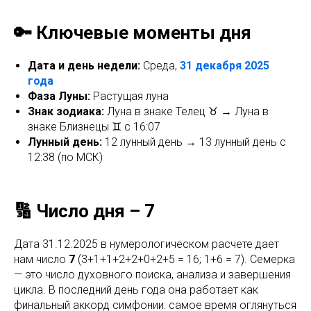
🔑 Ключевые моменты дня
Дата и день недели:
Среда,
31 декабря 2025
года
Фаза Луны:
Растущая луна
Знак зодиака:
Луна в знаке Телец ♉ → Луна в
знаке Близнецы ♊ с 16:07
Лунный день:
12 лунный день → 13 лунный день c
12:38 (по МСК)
🔢 Число дня – 7
Дата 31.12.2025 в нумерологическом расчете дает
нам число
7
(3+1+1+2+2+0+2+5 = 16; 1+6 = 7). Семерка
— это число духовного поиска, анализа и завершения
цикла. В последний день года она работает как
финальный аккорд симфонии: самое время оглянуться