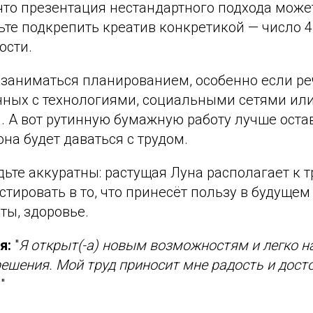
что презентация нестандартного подхода может
ьте подкрепить креатив конкретикой — число 4
ости.
 заниматься планированием, особенно если ре
нных с технологиями, социальными сетями или
 А вот рутинную бумажную работу лучше остав
она будет даваться с трудом.
ьте аккуратны: растущая Луна располагает к т
стировать в то, что принесёт пользу в будущем
ты, здоровье.
я:
"
Я открыт(-а) новым возможностям и легко н
ешения. Мой труд приносит мне радость и дост
.
"