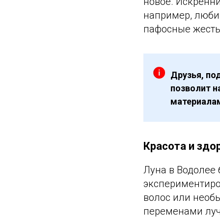
новое. Искренн
например, люби
пафосные жесты
Друзья, по
позволит н
материалам
Красота и здо
Луна в Водолее 
экспериментиров
волос или необ
переменами лучш