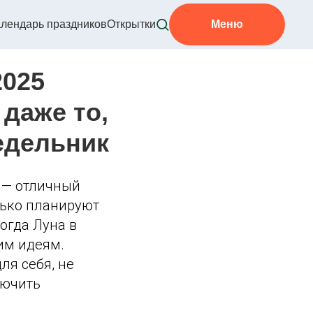
лендарь праздников
Открытки
Меню
2025
 даже то,
едельник
й — отличный
олько планируют
когда Луна в
им идеям.
ля себя, не
лючить