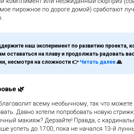
ий комплимент или неожиданный сюрприз (со
мое пирожное по дороге домой) сработают луч
.
ддержите наш эксперимент по развитию проекта, 
ам оставаться на плаву и продолжать радовать в
и, несмотря на сложности 👉
Читать далее
🙏
ровье 🌿
благоволит всему необычному, так что можете
ать. Давно хотели попробовать новую стрижку
ычный макияж? Дерзайте! Правда, с кардинал
е успеть до 17:00, пока не начался 13-й лунн