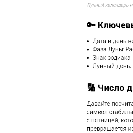
Лунный календарь на
🔑 Ключев
Дата и день н
Фаза Луны: Ра
Знак зодиака:
Лунный день: 
🔢 Число д
Давайте посчитае
символ стабильно
с пятницей, кот
превращается и