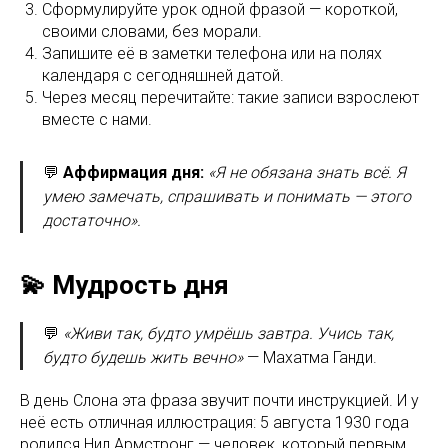
Сформулируйте урок одной фразой — короткой,
своими словами, без морали.
Запишите её в заметки телефона или на полях
календаря с сегодняшней датой.
Через месяц перечитайте: такие записи взрослеют
вместе с нами.
💬
Аффирмация дня:
«Я не обязана знать всё. Я
умею замечать, спрашивать и понимать — этого
достаточно».
💫 Мудрость дня
💬
«Живи так, будто умрёшь завтра. Учись так,
будто будешь жить вечно»
— Махатма Ганди.
В день Слона эта фраза звучит почти инструкцией. И у
неё есть отличная иллюстрация: 5 августа 1930 года
родился Нил Армстронг — человек, который первым