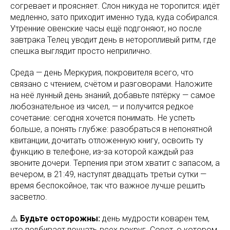
согревает и проясняет. Слон никуда не торопится: идёт
медленно, зато приходит именно туда, куда собирался.
Утренние овенские часы ещё подгоняют, но после
завтрака Телец уводит день в неторопливый ритм, где
спешка выглядит просто неприлично.
Среда — день Меркурия, покровителя всего, что
связано с чтением, счётом и разговорами. Наложите
на неё лунный день знаний, добавьте пятёрку — самое
любознательное из чисел, — и получится редкое
сочетание: сегодня хочется понимать. Не успеть
больше, а понять глубже: разобраться в непонятной
квитанции, дочитать отложенную книгу, освоить ту
функцию в телефоне, из-за которой каждый раз
звоните дочери. Терпения при этом хватит с запасом, а
вечером, в 21:49, наступят двадцать третьи сутки —
время беспокойное, так что важное лучше решить
засветло.
⚠️
Будьте осторожны:
день мудрости коварен тем,
что подбивает поучать всех вокруг. Совет, о котором