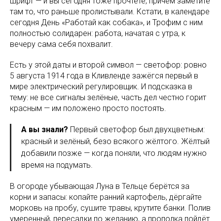
шрифт — и вы сегодня тоже прочтёте, причём заметите
там то, что раньше пролистывали. Кстати, в календаре
сегодня День «Работай как собака», и Трофим с ним
полностью солидарен: работа, начатая с утра, к
вечеру сама себя похвалит.
Есть у этой даты и второй символ — светофор: ровно
5 августа 1914 года в Кливленде зажёгся первый в
мире электрический регулировщик. И подсказка в
тему: не все сигналы зелёные, часть дел честно горит
красным — им положено просто постоять.
А вы знали?
Первый светофор был двухцветным:
красный и зелёный, безо всякого жёлтого. Жёлтый
добавили позже — когда поняли, что людям нужно
время на подумать.
В огороде убывающая Луна в Тельце берётся за
корни и запасы: копайте ранний картофель, дёргайте
морковь на пробу, сушите травы, крутите банки. Полив
умеренный, пересадки по желанию, а прополка пойдёт