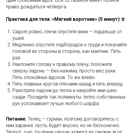
один спокойный вдох. Всё остальное имеет полное
право дождаться четверга.
Практика для тела: «Мягкий воротник» (5 минут)
🧣
Сядьте ровно, плечи опустите вниз — подальше от
ушей.
Медленно опустите подбородок к груди и покачайте
головой из стороны в сторону, как маятник. Пять
раз.
Наклоните голову к правому плечу, положите
сверху ладонь — без нажима, просто вес руки.
Пять спокойных вдохов. То же влево.
Пять плавных кругов плечами назад и пять вперёд.
Разотрите ладони до тепла и накройте ими шею
сзади. Посидите так полминуты: тепло собственных
рук успокаивает лучше любого шарфа.
Питание.
Телец — гурман, поэтому договоритесь с
ним заранее: пусть будет вкусно, но не бесконечно.
Творог, сыр, тушёные овощи, компот из свежих ягод.