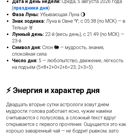
Дата и день недели:
Среда, 5 августа 2026 года
(
праздники дня
)
Фаза Луны:
Убывающая Луна 🌖
Знак зодиака:
Луна в Овне ♈, с 05:38 (по МСК) — в
Тельце ♉
Лунный день:
22-й (весь день), с 21:49 (по МСК) —
23-й
Символ дня:
Слон 🐘 — мудрость, знания,
спокойная сила
Число дня:
5 — любопытство, движение, лёгкость
на подъём (5+8+2+0+2+6=23; 2+3=5)
⚡ Энергия и характер дня
Двадцать вторые сутки астрологи зовут днём
мудрости: голова работает ясно, чужие намёки
считываются с полуслова, а сложный текст вдруг
открывается с первого прочтения. Ощущается это как
хорошо заваренный чай — не бодрит рывком, зато