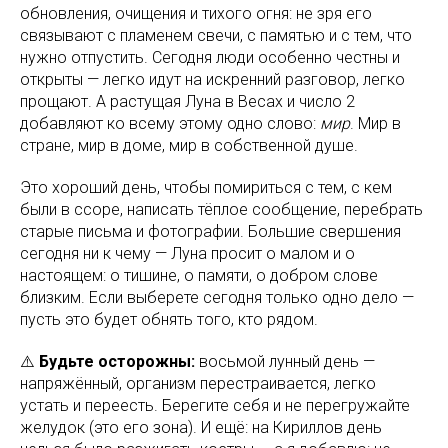
обновления, очищения и тихого огня: не зря его
связывают с пламенем свечи, с памятью и с тем, что
нужно отпустить. Сегодня люди особенно честны и
открыты — легко идут на искренний разговор, легко
прощают. А растущая Луна в Весах и число 2
добавляют ко всему этому одно слово:
мир
. Мир в
стране, мир в доме, мир в собственной душе.
Это хороший день, чтобы помириться с тем, с кем
были в ссоре, написать тёплое сообщение, перебрать
старые письма и фотографии. Большие свершения
сегодня ни к чему — Луна просит о малом и о
настоящем: о тишине, о памяти, о добром слове
близким. Если выберете сегодня только одно дело —
пусть это будет обнять того, кто рядом.
⚠️
Будьте осторожны:
восьмой лунный день —
напряжённый, организм перестраивается, легко
устать и переесть. Берегите себя и не перегружайте
желудок (это его зона). И ещё: на Кириллов день