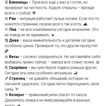
♊
Близнецы
– Луна всё ещё у вас в гостях, но
проверяет на честность. Будьте открыты – прежде
всего с собой. 💬
♋
Рак
– интуиция работает лучше логики. Если что-то
кажется странным, скорее всего так и есть. 🌊
♌
Лев
– не все комплименты сегодня искренние. Это
не повод их не принимать. ☀️
♍
Дева
– ваша внимательность к деталям сегодня
особенно ценна. Проверьте то, что другие пропустят.
🌾
♎
Весы
– сложно определиться. Не заставляйте себя
выбирать прямо сейчас – завтра всё станет яснее. ⚖️
♏
Скорпион
– вы чувствуете подвох раньше других.
Сегодня эта сила особенно актуальна. 🦂
♐
Стрелец
– не давайте обещаний, которые не
сможете сдержать. Сегодня легко переоценить свои
силы. 🏹
♑
Козерог
– привычный ритм спасёт от хаоса.
Держитесь плана и не импровизируйте в важных
делах. 🏔️