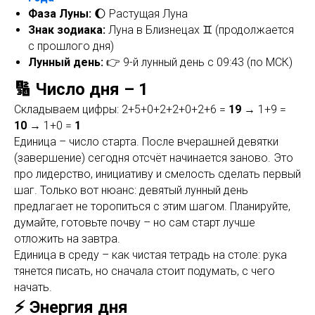
Фаза Луны:
🌔 Растущая Луна
Знак зодиака:
Луна в Близнецах ♊ (продолжается
с прошлого дня)
Лунный день:
👉 9-й лунный день с 09:43 (по МСК)
🔢 Число дня – 1
Складываем цифры: 2+5+0+2+2+0+2+6 =
19
→ 1+9 =
10
→ 1+0 =
1
Единица – число старта. После вчерашней девятки
(завершение) сегодня отсчёт начинается заново. Это
про лидерство, инициативу и смелость сделать первый
шаг. Только вот нюанс: девятый лунный день
предлагает не торопиться с этим шагом. Планируйте,
думайте, готовьте почву – но сам старт лучше
отложить на завтра.
Единица в среду – как чистая тетрадь на столе: рука
тянется писать, но сначала стоит подумать, с чего
начать.
⚡ Энергия дня