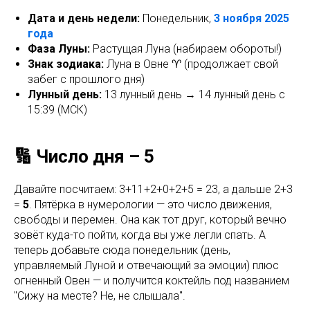
Дата и день недели:
Понедельник,
3 ноября 2025
года
Фаза Луны:
Растущая Луна (набираем обороты!)
Знак зодиака:
Луна в Овне ♈ (продолжает свой
забег с прошлого дня)
Лунный день:
13 лунный день → 14 лунный день с
15:39 (МСК)
🔢 Число дня – 5
Давайте посчитаем: 3+11+2+0+2+5 = 23, а дальше 2+3
=
5
. Пятёрка в нумерологии — это число движения,
свободы и перемен. Она как тот друг, который вечно
зовёт куда-то пойти, когда вы уже легли спать. А
теперь добавьте сюда понедельник (день,
управляемый Луной и отвечающий за эмоции) плюс
огненный Овен — и получится коктейль под названием
"Сижу на месте? Не, не слышала".