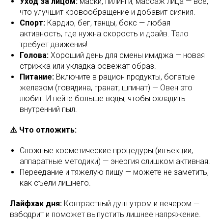
Уход за лицом:
маски, пилинги, массаж лица — всё,
что улучшит кровообращение и добавит сияния.
Спорт:
Кардио, бег, танцы, бокс — любая
активность, где нужна скорость и драйв. Тело
требует движения!
Голова:
Хороший день для смены имиджа — новая
стрижка или укладка освежат образ.
Питание:
Включите в рацион продукты, богатые
железом (говядина, гранат, шпинат) — Овен это
любит. И пейте больше воды, чтобы охладить
внутренний пыл.
⚠️ Что отложить:
Сложные косметические процедуры (инъекции,
аппаратные методики) — энергия слишком активная.
Переедание и тяжелую пищу — можете не заметить,
как съели лишнего.
Лайфхак дня:
Контрастный душ утром и вечером —
взбодрит и поможет выпустить лишнее напряжение.