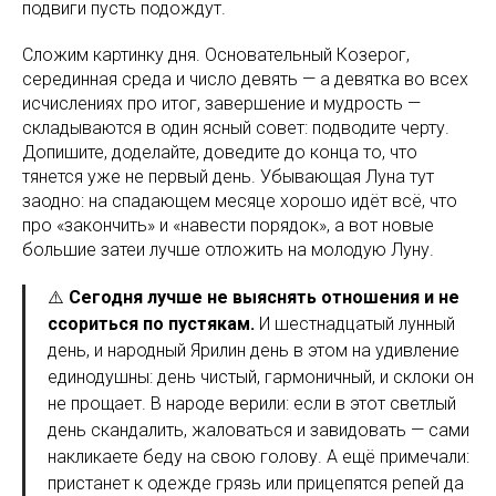
подвиги пусть подождут.
Сложим картинку дня. Основательный Козерог,
серединная среда и число девять — а девятка во всех
исчислениях про итог, завершение и мудрость —
складываются в один ясный совет: подводите черту.
Допишите, доделайте, доведите до конца то, что
тянется уже не первый день. Убывающая Луна тут
заодно: на спадающем месяце хорошо идёт всё, что
про «закончить» и «навести порядок», а вот новые
большие затеи лучше отложить на молодую Луну.
⚠️
Сегодня лучше не выяснять отношения и не
ссориться по пустякам.
И шестнадцатый лунный
день, и народный Ярилин день в этом на удивление
единодушны: день чистый, гармоничный, и склоки он
не прощает. В народе верили: если в этот светлый
день скандалить, жаловаться и завидовать — сами
накликаете беду на свою голову. А ещё примечали:
пристанет к одежде грязь или прицепятся репей да