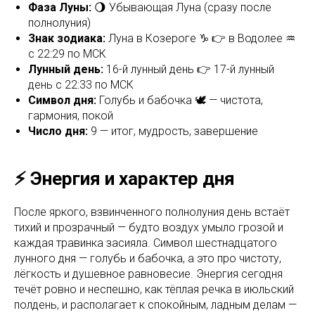
Фаза Луны:
🌖 Убывающая Луна (сразу после
полнолуния)
Знак зодиака:
Луна в Козероге ♑ 👉 в Водолее ♒
с 22:29 по МСК
Лунный день:
16-й лунный день 👉 17-й лунный
день с 22:33 по МСК
Символ дня:
Голубь и бабочка 🕊️ — чистота,
гармония, покой
Число дня:
9 — итог, мудрость, завершение
⚡ Энергия и характер дня
После яркого, взвинченного полнолуния день встаёт
тихий и прозрачный — будто воздух умыло грозой и
каждая травинка засияла. Символ шестнадцатого
лунного дня — голубь и бабочка, а это про чистоту,
лёгкость и душевное равновесие. Энергия сегодня
течёт ровно и неспешно, как тёплая речка в июльский
полдень, и располагает к спокойным, ладным делам —