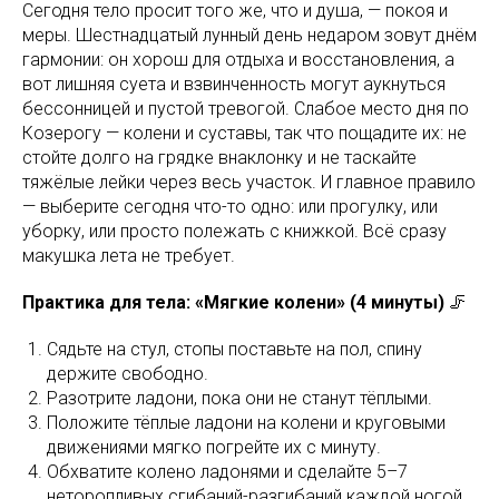
Сегодня тело просит того же, что и душа, — покоя и
меры. Шестнадцатый лунный день недаром зовут днём
гармонии: он хорош для отдыха и восстановления, а
вот лишняя суета и взвинченность могут аукнуться
бессонницей и пустой тревогой. Слабое место дня по
Козерогу — колени и суставы, так что пощадите их: не
стойте долго на грядке внаклонку и не таскайте
тяжёлые лейки через весь участок. И главное правило
— выберите сегодня что-то одно: или прогулку, или
уборку, или просто полежать с книжкой. Всё сразу
макушка лета не требует.
Практика для тела: «Мягкие колени» (4 минуты)
🦵
Сядьте на стул, стопы поставьте на пол, спину
держите свободно.
Разотрите ладони, пока они не станут тёплыми.
Положите тёплые ладони на колени и круговыми
движениями мягко погрейте их с минуту.
Обхватите колено ладонями и сделайте 5–7
неторопливых сгибаний-разгибаний каждой ногой.