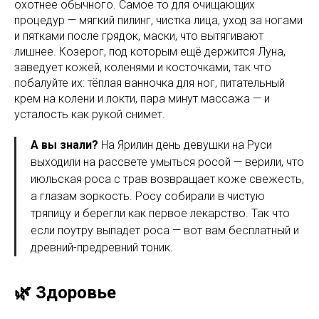
охотнее обычного. Самое то для очищающих
процедур — мягкий пилинг, чистка лица, уход за ногами
и пятками после грядок, маски, что вытягивают
лишнее. Козерог, под которым ещё держится Луна,
заведует кожей, коленями и косточками, так что
побалуйте их: тёплая ванночка для ног, питательный
крем на колени и локти, пара минут массажа — и
усталость как рукой снимет.
А вы знали?
На Ярилин день девушки на Руси
выходили на рассвете умыться росой — верили, что
июльская роса с трав возвращает коже свежесть,
а глазам зоркость. Росу собирали в чистую
тряпицу и берегли как первое лекарство. Так что
если поутру выпадет роса — вот вам бесплатный и
древний-предревний тоник.
🌿 Здоровье