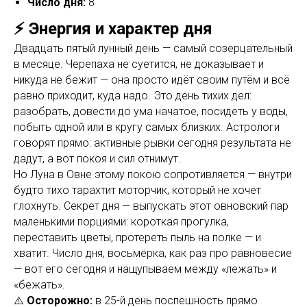
Число дня:
8
⚡ Энергия и характер дня
Двадцать пятый лунный день — самый созерцательный
в месяце. Черепаха не суетится, не доказывает и
никуда не бежит — она просто идёт своим путём и всё
равно приходит, куда надо. Это день тихих дел:
разобрать, довести до ума начатое, посидеть у воды,
побыть одной или в кругу самых близких. Астрологи
говорят прямо: активные рывки сегодня результата не
дадут, а вот покоя и сил отнимут.
Но Луна в Овне этому покою сопротивляется — внутри
будто тихо тарахтит моторчик, который не хочет
глохнуть. Секрет дня — выпускать этот овновский пар
маленькими порциями: короткая прогулка,
переставить цветы, протереть пыль на полке — и
хватит. Число дня, восьмёрка, как раз про равновесие
— вот его сегодня и нащупываем между «лежать» и
«бежать».
⚠️
Осторожно:
в 25-й день поспешность прямо