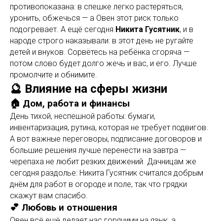
противопоказана: в спешке легко растеряться,
уронить, обжечься — а Овен этот риск только
подогревает. А ещё сегодня
Никита Гусятник
, и в
народе строго наказывали: в этот день не ругайте
детей и внуков. Сорвётесь на ребёнка сгоряча —
потом слово будет долго жечь и вас, и его. Лучше
промолчите и обнимите.
🔮 Влияние на сферы жизни
🏠 Дом, работа и финансы
День тихой, неспешной работы: бумаги,
инвентаризация, рутина, которая не требует подвигов.
А вот важные переговоры, подписание договоров и
большие решения лучше перенести на завтра —
черепаха не любит резких движений. Дачницам же
сегодня раздолье: Никита Гусятник считался добрым
днём для работ в огороде и поле, так что грядки
скажут вам спасибо.
💕 Любовь и отношения
Овен всё ещё делает нас горячими на язык, а