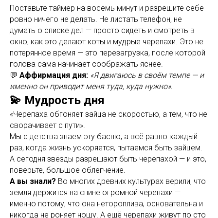
Поставьте таймер на восемь минут и разрешите себе
ровно ничего не делать. Не листать телефон, не
думать о списке дел — просто сидеть и смотреть в
окно, как это делают коты и мудрые черепахи. Это не
потерянное время — это перезагрузка, после которой
голова сама начинает соображать яснее.
💬
Аффирмация дня:
«Я двигаюсь в своём темпе — и
именно он приводит меня туда, куда нужно».
💫 Мудрость дня
«Черепаха обгоняет зайца не скоростью, а тем, что не
сворачивает с пути».
Мы с детства знаем эту басню, а всё равно каждый
раз, когда жизнь ускоряется, пытаемся быть зайцем.
А сегодня звёзды разрешают быть черепахой — и это,
поверьте, большое облегчение.
А вы знали?
Во многих древних культурах верили, что
земля держится на спине огромной черепахи —
именно потому, что она нетороплива, основательна и
никогда не роняет ношу. А ещё черепахи живут по сто