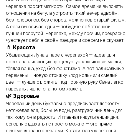
черепаха просит мягкости. Самое время не выяснять
отношения на бегу, а устроить тихий вечер вдвоём:
без телефонов, без споров, можно под старый фильм.
А если вы сейчас одни — побудьте собственной
лучшей подругой. Черепаха, между прочим, прекрасно
чувствует себя в своём панцире и совсем не скучает.
💄 Красота
Убывающая Луна в паре с черепахой — идеал для
восстанавливающих процедур: увлажняющие маски,
тёплая ванна, уход без фанатизма. А вот радикальные
перемены — новую стрижку «под ноль» или смелый
цвет — лучше отложить: под горячую руку Овна легко
нарезать лишнего, а потом жалеть.
🌿 Здоровье
Черепаший день буквально предписывает лёгкость:
нетяжёлая еда, больше воды, разгрузочный день для
тех, кому он в радость. И главная индульгенция дня:
сегодня отдыхать не просто можно — это прямо
рекомендовано звёздами. Кстати, раз уж сегодня