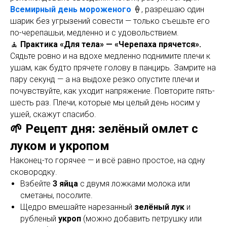
Всемирный день мороженого
🍦, разрешаю один
шарик без угрызений совести — только съешьте его
по-черепашьи, медленно и с удовольствием.
🧘
Практика «Для тела» — «Черепаха прячется».
Сядьте ровно и на вдохе медленно поднимите плечи к
ушам, как будто прячете голову в панцирь. Замрите на
пару секунд — а на выдохе резко опустите плечи и
почувствуйте, как уходит напряжение. Повторите пять-
шесть раз. Плечи, которые мы целый день носим у
ушей, скажут спасибо.
🌱 Рецепт дня: зелёный омлет с
луком и укропом
Наконец-то горячее — и всё равно простое, на одну
сковородку.
Взбейте
3 яйца
с двумя ложками молока или
сметаны, посолите.
Щедро вмешайте нарезанный
зелёный лук
и
рубленый
укроп
(можно добавить петрушку или