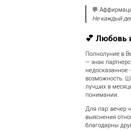
💬 Аффирмаци
Не каждый ден
💕 Любовь 
Полнолуние в В
— знак партнёрс
недосказанное —
возможность. Ше
лучших в месяце
понимании.
Для пар: вечер 
выяснения отнош
благодарны друг