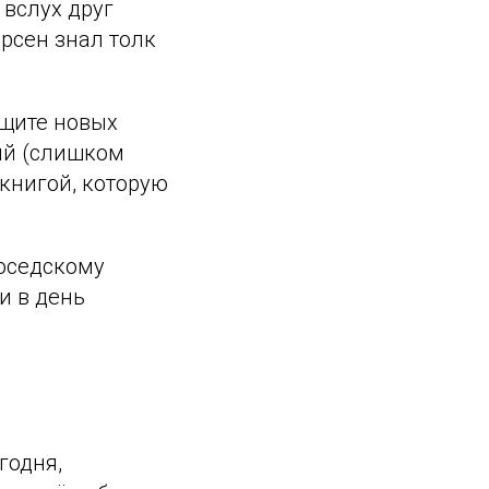
 вслух друг
ерсен знал толк
ищите новых
ий (слишком
книгой, которую
соседскому
и в день
годня,