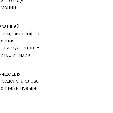
2026 году
рмонии.
черашней
елей, философов
ждения
ов и мудрецов. В
йтов и тихих
учше для
ределе, а слова
 желчный пузырь