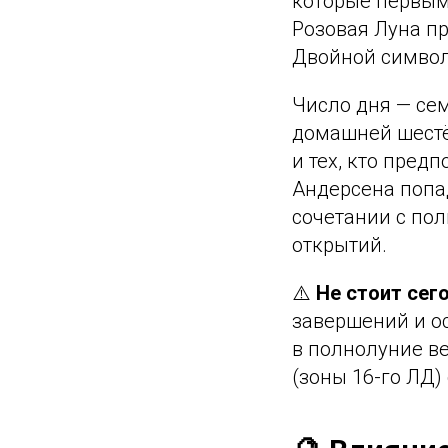
которые первым
Розовая Луна пр
Двойной симво
Число дня — сем
домашней шестё
и тех, кто пред
Андерсена попад
сочетании с по
открытий.
⚠️
Не стоит сег
завершений и ос
в полнолуние в
(зоны 16-го ЛД)