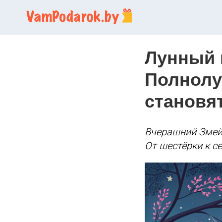
Лунный к
Полнолун
становя
Вчерашний Змей 
От шестёрки к с