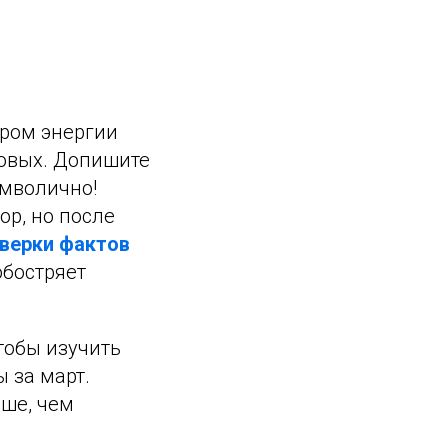
тром энергии
новых. Допишите
имволично!
ор, но после
верки фактов
обостряет
чтобы изучить
 за март.
ьше, чем