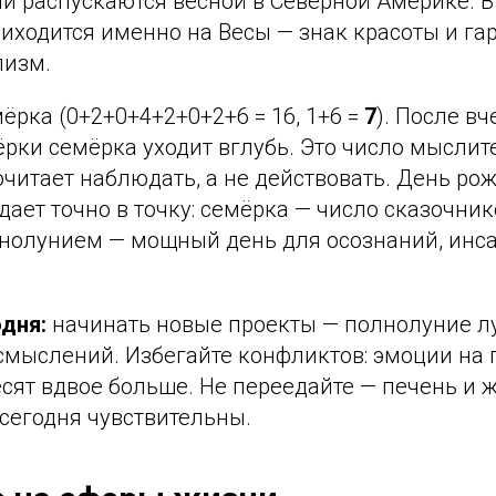
и распускаются весной в Северной Америке. В 
иходится именно на Весы — знак красоты и га
лизм.
ёрка (0+2+0+4+2+0+2+6 = 16, 1+6 =
7
). После в
рки семёрка уходит вглубь. Это число мыслит
почитает наблюдать, а не действовать. День ро
ает точно в точку: семёрка — число сказочник
лнолунием — мощный день для осознаний, инса
одня:
начинать новые проекты — полнолуние л
мыслений. Избегайте конфликтов: эмоции на п
есят вдвое больше. Не переедайте — печень и
 сегодня чувствительны.