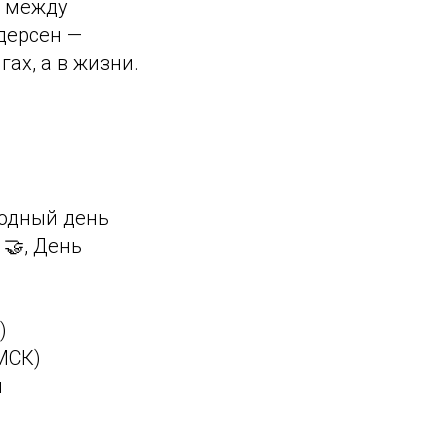
я между
ндерсен —
гах, а в жизни.
одный день
 🤝, День
)
МСК)
я