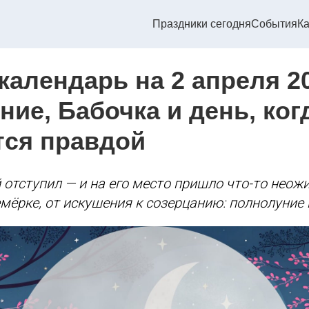
Праздники сегодня
События
Ка
алендарь на 2 апреля 20
ие, Бабочка и день, ког
тся правдой
отступил — и на его место пришло что-то неож
емёрке, от искушения к созерцанию: полнолуние