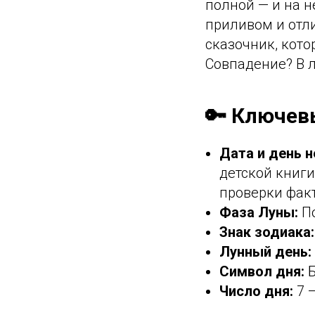
полной — и на н
приливом и отли
сказочник, кото
Совпадение? В л
🔑 Ключев
Дата и день н
детской книги
проверки фак
Фаза Луны:
По
Знак зодиака:
Лунный день:
Символ дня:
Б
Число дня:
7 —