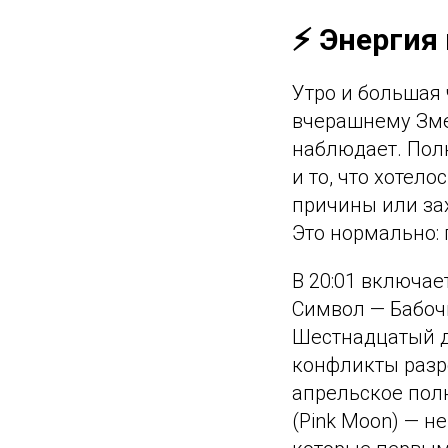
⚡ Энергия 
Утро и большая
вчерашнему Змею
наблюдает. Полн
и то, что хотел
причины или зах
Это нормально: 
В 20:01 включае
Символ — Бабочк
Шестнадцатый д
конфликты разре
апрельское пол
(Pink Moon) — не