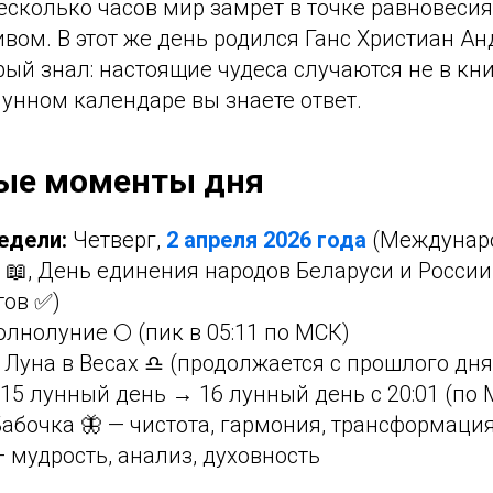
есколько часов мир замрёт в точке равновеси
вом. В этот же день родился Ганс Христиан А
рый знал: настоящие чудеса случаются не в кни
унном календаре вы знаете ответ.
ые моменты дня
едели:
Четверг,
2 апреля 2026 года
(Междунар
 📖, День единения народов Беларуси и России
тов ✅)
лнолуние 🌕 (пик в 05:11 по МСК)
Луна в Весах ♎ (продолжается с прошлого дня
15 лунный день → 16 лунный день с 20:01 (по 
абочка 🦋 — чистота, гармония, трансформаци
 мудрость, анализ, духовность