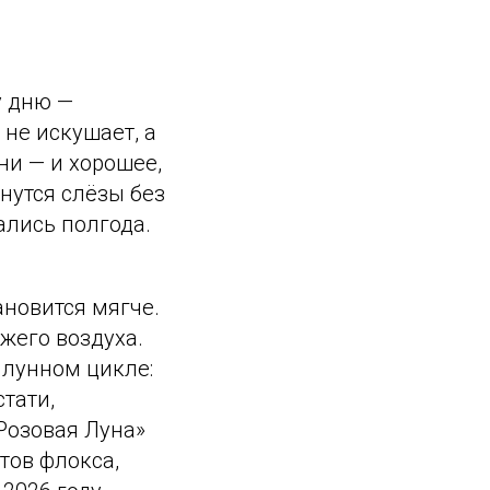
у дню —
не искушает, а
ни — и хорошее,
рнутся слёзы без
ались полгода.
ановится мягче.
жего воздуха.
 лунном цикле:
тати,
Розовая Луна»
етов флокса,