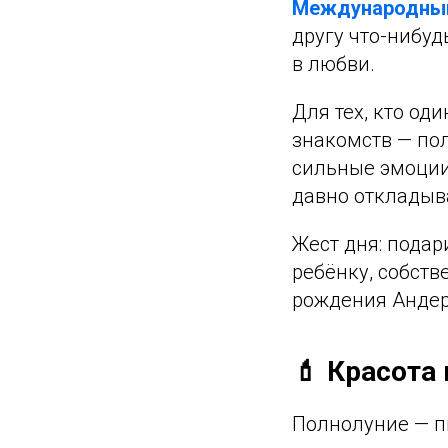
Международный
другу что-нибуд
в любви.
Для тех, кто од
знакомств — по
сильные эмоции 
давно откладыв
Жест дня: подар
ребёнку, собств
рождения Андер
💄 Красота 
Полнолуние — пи