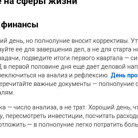
е на сферы жизни
и финансы
ий день, но полнолуние вносит коррективы. У
уйте её для завершения дел, а не для старта 
 задачи, подведите итоги первого квартала — с
 в первой половине дня ещё даёт деловой нап
реключиться на анализ и рефлексию.
День про
перечитайте важные документы — полнолуние 
алям.
а — число анализа, а не трат. Хороший день, 
у, пересмотреть инвестиции, посчитать расходы
отложить — в полнолуние легко потратить бол