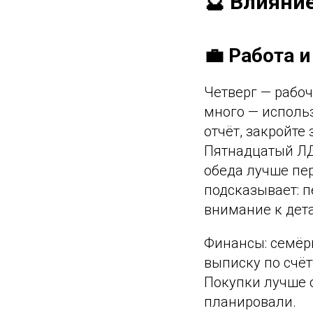
🔮 Влияни
💼 Работа 
Четверг — рабоч
много — использ
отчёт, закройте
Пятнадцатый ЛД
обеда лучше пе
подсказывает: 
внимание к дет
Финансы: семёрк
выписку по счёт
Покупки лучше 
планировали.