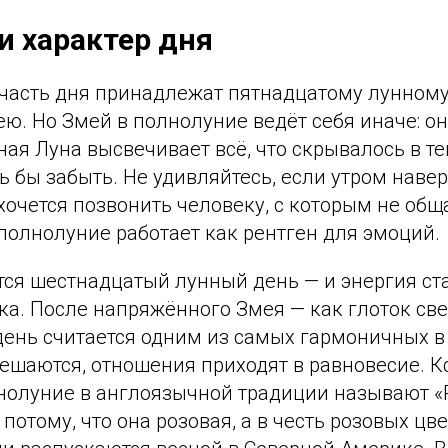
и характер дня
 часть дня принадлежат пятнадцатому лунном
. Но Змей в полнолуние ведёт себя иначе: он 
ая Луна высвечивает всё, что скрывалось в те
ось бы забыть. Не удивляйтесь, если утром наве
очется позвонить человеку, с которым не общ
полнолуние работает как рентген для эмоций.
тся шестнадцатый лунный день — и энергия ст
а. После напряжённого Змея — как глоток све
ень считается одним из самых гармоничных в
шаются, отношения приходят в равновесие. Кс
нолуние в англоязычной традиции называют «
 потому, что она розовая, а в честь розовых цв