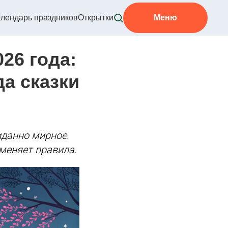
лендарь праздников
Открытки
Меню
26 года:
да сказки
иданно мирное.
 меняет правила.