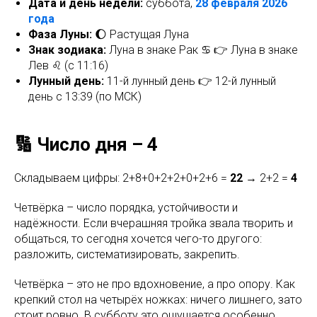
Дата и день недели:
суббота,
28 февраля 2026
года
Фаза Луны:
🌔 Растущая Луна
Знак зодиака:
Луна в знаке Рак ♋ 👉 Луна в знаке
Лев ♌ (с 11:16)
Лунный день:
11-й лунный день 👉 12-й лунный
день с 13:39 (по МСК)
🔢 Число дня – 4
Складываем цифры: 2+8+0+2+2+0+2+6 =
22
→ 2+2 =
4
Четвёрка – число порядка, устойчивости и
надёжности. Если вчерашняя тройка звала творить и
общаться, то сегодня хочется чего-то другого:
разложить, систематизировать, закрепить.
Четвёрка – это не про вдохновение, а про опору. Как
крепкий стол на четырёх ножках: ничего лишнего, зато
стоит ровно. В субботу это ощущается особенно