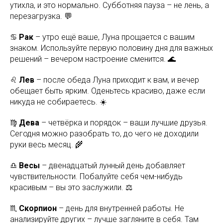
утихла, и это нормально. Субботняя пауза – не лень, а
перезагрузка. 💬
♋
Рак
– утро ещё ваше, Луна прощается с вашим
знаком. Используйте первую половину дня для важных
решений – вечером настроение сменится. 🌊
♌
Лев
– после обеда Луна приходит к вам, и вечер
обещает быть ярким. Оденьтесь красиво, даже если
никуда не собираетесь. ☀️
♍
Дева
– четвёрка и порядок – ваши лучшие друзья.
Сегодня можно разобрать то, до чего не доходили
руки весь месяц. 🌾
♎
Весы
– двенадцатый лунный день добавляет
чувствительности. Побалуйте себя чем-нибудь
красивым – вы это заслужили. ⚖️
♏
Скорпион
– день для внутренней работы. Не
анализируйте других – лучше загляните в себя. Там