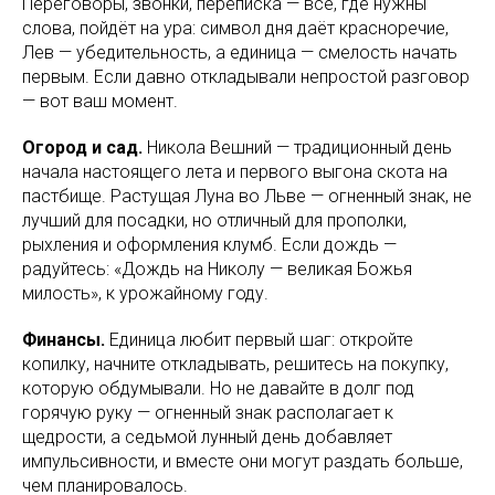
Переговоры, звонки, переписка — всё, где нужны
слова, пойдёт на ура: символ дня даёт красноречие,
Лев — убедительность, а единица — смелость начать
первым. Если давно откладывали непростой разговор
— вот ваш момент.
Огород и сад.
Никола Вешний — традиционный день
начала настоящего лета и первого выгона скота на
пастбище. Растущая Луна во Льве — огненный знак, не
лучший для посадки, но отличный для прополки,
рыхления и оформления клумб. Если дождь —
радуйтесь: «Дождь на Николу — великая Божья
милость», к урожайному году.
Финансы.
Единица любит первый шаг: откройте
копилку, начните откладывать, решитесь на покупку,
которую обдумывали. Но не давайте в долг под
горячую руку — огненный знак располагает к
щедрости, а седьмой лунный день добавляет
импульсивности, и вместе они могут раздать больше,
чем планировалось.