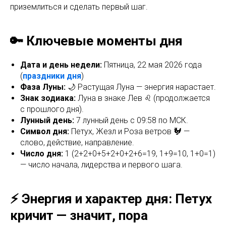
приземлиться и сделать первый шаг.
🔑 Ключевые моменты дня
Дата и день недели:
Пятница, 22 мая 2026 года
(
праздники дня
)
Фаза Луны:
🌙 Растущая Луна — энергия нарастает.
Знак зодиака:
Луна в знаке Лев ♌ (продолжается
с прошлого дня).
Лунный день:
7 лунный день с 09:58 по МСК.
Символ дня:
Петух, Жезл и Роза ветров 🐓 —
слово, действие, направление.
Число дня:
1 (2+2+0+5+2+0+2+6=19, 1+9=10, 1+0=1)
— число начала, лидерства и первого шага.
⚡ Энергия и характер дня: Петух
кричит — значит, пора