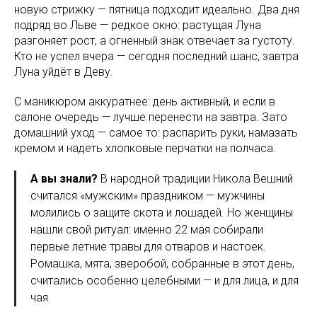
новую стрижку — пятница подходит идеально. Два дня
подряд во Льве — редкое окно: растущая Луна
разгоняет рост, а огненный знак отвечает за густоту.
Кто не успел вчера — сегодня последний шанс, завтра
Луна уйдёт в Деву.
С маникюром аккуратнее: день активный, и если в
салоне очередь — лучше перенести на завтра. Зато
домашний уход — самое то: распарить руки, намазать
кремом и надеть хлопковые перчатки на полчаса.
А вы знали?
В народной традиции Никола Вешний
считался «мужским» праздником — мужчины
молились о защите скота и лошадей. Но женщины
нашли свой ритуал: именно 22 мая собирали
первые летние травы для отваров и настоек.
Ромашка, мята, зверобой, собранные в этот день,
считались особенно целебными — и для лица, и для
чая.