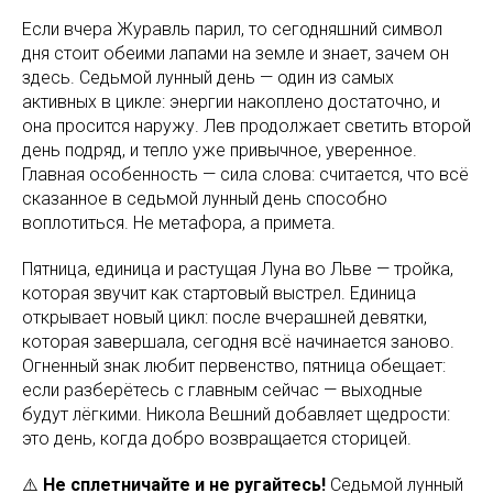
Если вчера Журавль парил, то сегодняшний символ
дня стоит обеими лапами на земле и знает, зачем он
здесь. Седьмой лунный день — один из самых
активных в цикле: энергии накоплено достаточно, и
она просится наружу. Лев продолжает светить второй
день подряд, и тепло уже привычное, уверенное.
Главная особенность — сила слова: считается, что всё
сказанное в седьмой лунный день способно
воплотиться. Не метафора, а примета.
Пятница, единица и растущая Луна во Льве — тройка,
которая звучит как стартовый выстрел. Единица
открывает новый цикл: после вчерашней девятки,
которая завершала, сегодня всё начинается заново.
Огненный знак любит первенство, пятница обещает:
если разберётесь с главным сейчас — выходные
будут лёгкими. Никола Вешний добавляет щедрости:
это день, когда добро возвращается сторицей.
⚠️
Не сплетничайте и не ругайтесь!
Седьмой лунный