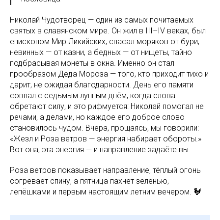
Николай Чудотворец — один из самых почитаемых
святых в славянском мире. Он жил в III–IV веках, был
епископом Мир Ликийских, спасал моряков от бури,
невинных — от казни, а бедных — от нищеты, тайно
подбрасывая монеты в окна. Именно он стал
прообразом Деда Мороза — того, кто приходит тихо и
дарит, не ожидая благодарности. День его памяти
совпал с седьмым лунным днём, когда слова
обретают силу, и это рифмуется: Николай помогал не
речами, а делами, но каждое его доброе слово
становилось чудом. Вчера, прощаясь, мы говорили:
«Жезл и Роза ветров — энергия набирает обороты.»
Вот она, эта энергия — и направление задаёте вы.
Роза ветров показывает направление, тёплый огонь
согревает спину, а пятница пахнет зеленью,
лепёшками и первым настоящим летним вечером. 🐓