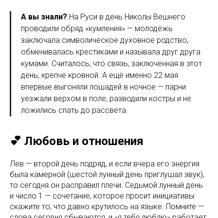
А вы знали?
На Руси в день Николы Вешнего
проводили обряд «кумления» — молодёжь
заключала символическое духовное родство,
обменивалась крестиками и называла друг друга
кумами. Считалось, что связь, заключённая в этот
день, крепче кровной. А ещё именно 22 мая
впервые выгоняли лошадей в ночное — парни
уезжали верхом в поле, разводили костры и не
ложились спать до рассвета.
💕 Любовь и отношения
Лев — второй день подряд, и если вчера его энергия
была камерной (шестой лунный день приглушал звук),
то сегодня он расправил плечи. Седьмой лунный день
и число 1 — сочетание, которое просит инициативы:
скажите то, что давно крутилось на языке. Помните —
слова сегодня сбываются, и «я тебя люблю» работает