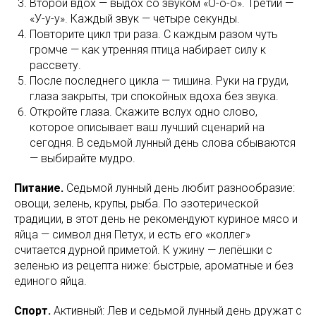
Второй вдох — выдох со звуком «О-о-о». Третий —
«У-у-у». Каждый звук — четыре секунды.
Повторите цикл три раза. С каждым разом чуть
громче — как утренняя птица набирает силу к
рассвету.
После последнего цикла — тишина. Руки на груди,
глаза закрыты, три спокойных вдоха без звука.
Откройте глаза. Скажите вслух одно слово,
которое описывает ваш лучший сценарий на
сегодня. В седьмой лунный день слова сбываются
— выбирайте мудро.
Питание.
Седьмой лунный день любит разнообразие:
овощи, зелень, крупы, рыба. По эзотерической
традиции, в этот день не рекомендуют куриное мясо и
яйца — символ дня Петух, и есть его «коллег»
считается дурной приметой. К ужину — лепёшки с
зеленью из рецепта ниже: быстрые, ароматные и без
единого яйца.
Спорт.
Активный: Лев и седьмой лунный день дружат с